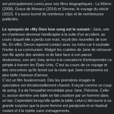
est principalement connu pour ses films biographiques : La Môme
(2008), Grace de Monaco (2014) et Simone, le voyage du siècle
(2022). Il a aussi tourné de nombreux clips et de nombreuses
publicités.
Le synopsis de «My Own love song est le suivant :
Jane, une
ex-chanteuse devenue handicapée à la suite d'un accident, au
cours duquel elle a perdu son mari, reçoit des nouvelles de son
fils. En effet, Devon reprend contact avec sa mère car il souhaite
l'inviter à sa communion. Malgré les craintes de Jane de retrouver
son fils après des années et de faire face à son passé
douloureux, son ami Joey arrive à la convaincre d'entreprendre ce
périple à travers les États-Unis. C'est au cours de ce voyage et
des rencontres qu'ils feront sur la route que Jane composera sa
plus belle chanson d’amour.
C'est un film bouleversant. Dès les premières images le
spectateur est émotionnellement chaviré. Il reçoit comme un coup
de poing. Il a de l’empathie immédiate pour Jane, l’héroïne. Celle-
ci, assise derrière une table se fait courtiser par un homme dans
un bar. Cependant lorsqu’elle quitte la table, celui-ci découvre à sa
grande surprise que la jeune femme est paralysée et en fauteuil
roulant et il la rejette sans ménagements.