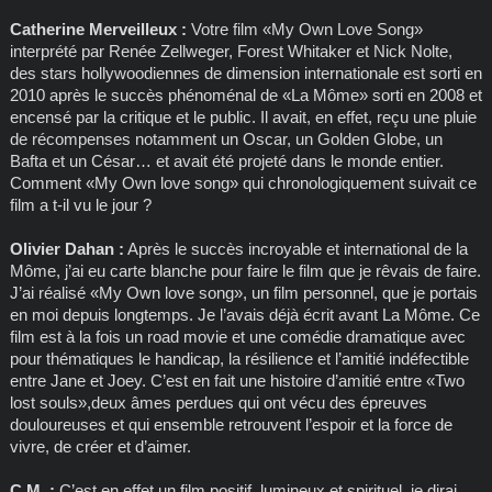
Catherine Merveilleux :
Votre film «My Own Love Song»
interprété par Renée Zellweger, Forest Whitaker et Nick Nolte,
des stars hollywoodiennes de dimension internationale est sorti en
2010 après le succès phénoménal de «La Môme» sorti en 2008 et
encensé par la critique et le public. Il avait, en effet, reçu une pluie
de récompenses notamment un Oscar, un Golden Globe, un
Bafta et un César… et avait été projeté dans le monde entier.
Comment «My Own love song» qui chronologiquement suivait ce
film a t-il vu le jour ?
Olivier Dahan :
Après le succès incroyable et international de la
Môme, j’ai eu carte blanche pour faire le film que je rêvais de faire.
J’ai réalisé «My Own love song», un film personnel, que je portais
en moi depuis longtemps. Je l’avais déjà écrit avant La Môme. Ce
film est à la fois un road movie et une comédie dramatique avec
pour thématiques le handicap, la résilience et l’amitié indéfectible
entre Jane et Joey. C’est en fait une histoire d’amitié entre «Two
lost souls»,deux âmes perdues qui ont vécu des épreuves
douloureuses et qui ensemble retrouvent l’espoir et la force de
vivre, de créer et d’aimer.
C.M. :
C’est en effet un film positif, lumineux et spirituel, je dirai