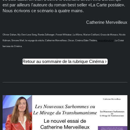
est par ailleurs l'auteure du roman best seller «La Carte postale».
Nous écrivons ce scénario à quatre mains.
Catherine Merveilleux
Olivier Dahan, My Own Love Song, Renée Zellweger, Forest Whitaker, La Môme, Marion Cotillard, Grace de Monaco, Nicole
Kidman, Simone Weil, le voyage du siècle, Catherine Merveilleux, Oscar, Cinéma Eden Théâtre,
lejouretlanuit.net
, La Ciotat
berceau du Cinéma
Retour au sommaire de la rubrique Cinéma