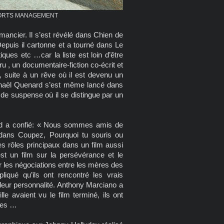
 SPORTS MANAGEMENT
mancier. Il s’est révélé dans Chien de
puis il cartonne et a tourné dans Le
ques etc …car la liste est loin d’être
u , un documentaire-fiction co-écrit et
, suite à un rêve où il est devenu un
Raphaël Quenard s’est même lancé dans
in de suspense où il se distingue par un
ard a confié: « Nous sommes amis de
dans Coupez, Pourquoi tu souris ou
es rôles principaux dans un film aussi
st un film sur la persévérance et le
les négociations entre les mères des
liqué qu’ils ont rencontré les vrais
r leur personnalité. Anthony Marciano a
e avaient vu le film terminé, ils ont
sées …