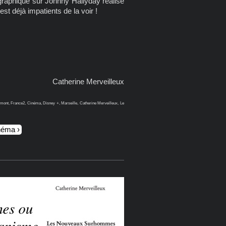
graphique sur Johnny Hallyday réalisé
t déjà impatients de la voir !
Catherine Merveilleux
ont, France2, Cinéma, Disney +, Marseille, Catherine Merveilleux, Le
inéma