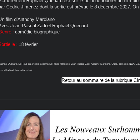
Actuellement Raphaël Quenard est sur le point de tourner un film bio
par Cédric Jimenez dont la sortie est prévue le 8 décembre 2027. On es
Un film d’Anthony Marciano
Avec Jean-Pascal Zadi et Raphaël Quenard
Genre :
comédie biographique
Sortie le :
18 février
aphaël Quenard, Le Rêve américain, Cinéma La Prado Marseille, Jean-Pascal Zadi, Anthony Marciano, Quad, comédie, NBA, Gaum
our et La Nuit, lejouretlanuit.net
Retour au sommaire de la rubrique C