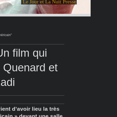
Le Jour et La Nuit Presse
éricain"
n film qui
 Quenard et
adi
ent d’avoir lieu la très
icain » devant une salle