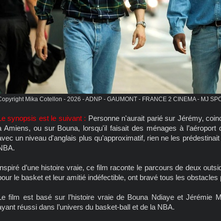
Copyright Mika Cotellon - 2026 - ADNP - GAUMONT - FRANCE 2 CINEMA - MJ
Le synopsis est le suivant :
Personne n'aurait parié sur Jérémy, coinc
à Amiens, ou sur Bouna, lorsqu'il faisait des ménages à l’aéroport 
avec un niveau d'anglais plus qu’approximatif, rien ne les prédestina
NBA.
Inspiré d’une histoire vraie, ce film raconte le parcours de deux outs
pour le basket et leur amitié indéfectible, ont bravé tous les obstacles
Le film est basé sur l’histoire vraie de Bouna Ndiaye et Jérémie M
ayant réussi dans l’univers du basket-ball et de la NBA.