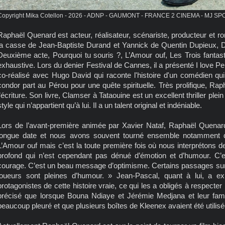
Copyright Mika Cotellon - 2026 - ADNP - GAUMONT - FRANCE 2 CINEMA - MJ
Raphaël Quenard est acteur, réalisateur, scénariste, producteur et ro
la casse de Jean-Baptiste Durand et Yannick de Quentin Dupieux, De
Deuxième acte, Pourquoi tu souris ?, L’Amour ouf, Les Trois fantasti
exhaustive. Lors du denier Festival de Cannes, il a présenté I love Per
co-réalisé avec Hugo David qui raconte l'histoire d'un comédien qui
condor part au Pérou pour une quête spirituelle. Très prolifique, 
l’écriture. Son livre, Clamser à Tataouine est un excellent thriller ple
style qui n’appartient qu’à lui. Il a un talent original et indéniable.
Lors de l’avant-première animée par Xavier Nataf, Raphaël Quen
longue date et nous avons souvent tourné ensemble notamment 
L’Amour ouf mais c’est la toute première fois où nous interprétons d
profond qui n’est cependant pas dénué d’émotion et d’humour. C’e
courage. C’est un beau message d’optimisme. Certains passages sur 
joueurs sont pleines d’humour. » Jean-Pascal, quant à lui, a exp
protagonistes de cette histoire vraie, ce qui les a obligés à respecte
précisé que lorsque Bouna Ndiaye et Jérémie Medjana et leur famill
beaucoup pleuré et que plusieurs boîtes de Kleenex avaient été utili