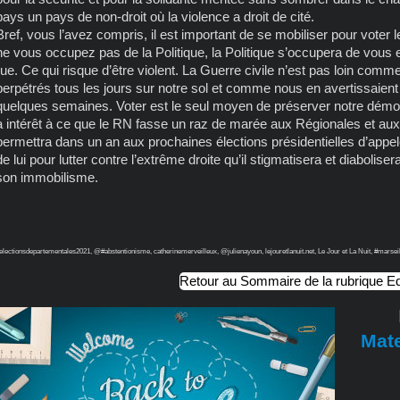
pays un pays de non-droit où la violence a droit de cité.
Bref, vous l’avez compris, il est important de se mobiliser pour voter l
ne vous occupez pas de la Politique, la Politique s’occupera de vous et
rue. Ce qui risque d’être violent. La Guerre civile n’est pas loin com
perpétrés tous les jours sur notre sol et comme nous en avertissaient 
quelques semaines. Voter est le seul moyen de préserver notre démo
a intérêt à ce que le RN fasse un raz de marée aux Régionales et aux
permettra dans un an aux prochaines élections présidentielles d’appe
de lui pour lutter contre l’extrême droite qu’il stigmatisera et diaboliser
son immobilisme.
electionsdepartementales2021, @#abstentionisme, catherinemerveilleux, @julienayoun, lejouretlanuit.net, Le Jour et La Nuit, #marseil
Retour au Sommaire de la rubrique Ed
Mate