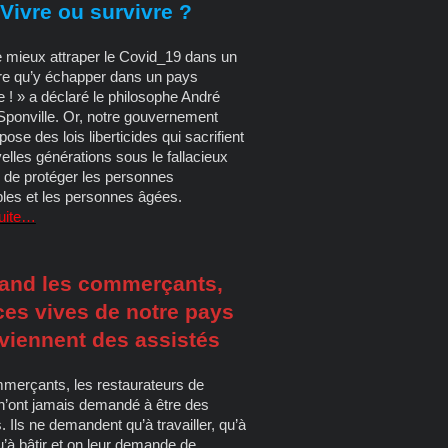
Vivre ou survivre ?
e mieux attraper le Covid_19 dans un
bre qu’y échapper dans un pays
ire ! » a déclaré le philosophe André
ponville. Or, notre gouvernement
ose des lois liberticides qui sacrifient
elles générations sous le fallacieux
e de protéger les personnes
bles et les personnes âgées.
suite…
and les commerçants,
ces vives de notre pays
viennent des assistés
merçants, les restaurateurs de
n’ont jamais demandé à être des
. Ils ne demandent qu’à travailler, qu’à
u’à bâtir et on leur demande de