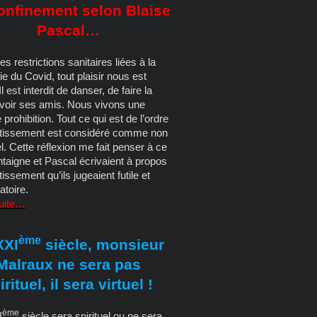
onfinement selon Blaise
Pascal…
es restrictions sanitaires liées à la
 du Covid, tout plaisir nous est
 Il est interdit de danser, de faire la
 voir ses amis. Nous vivons une
e prohibition. Tout ce qui est de l’ordre
rtissement est considéré comme non
l. Cette réflexion me fait penser à ce
taigne et Pascal écrivaient à propos
tissement qu’ils jugeaient futile et
atoire.
suite…
ème
XXI
siècle, monsieur
Malraux ne sera pas
irituel, il sera virtuel !
ème
I
siècle sera spirituel ou ne sera