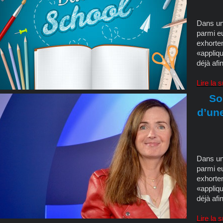
Dans une
parmi eu
exhorten
«appliqu
déjà afi
Lire la 
So
d’une
Dans une
parmi eu
exhorten
«appliqu
déjà afi
Lire la 