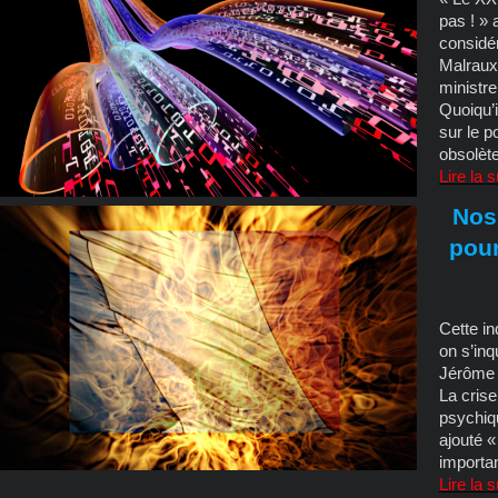
pas ! » 
considé
Malraux,
ministre
Quoiqu’i
sur le p
obsolète
Lire la 
Nos
pour
Cette in
on s’in
Jérôme 
La crise
psychiq
ajouté 
importan
Lire la 