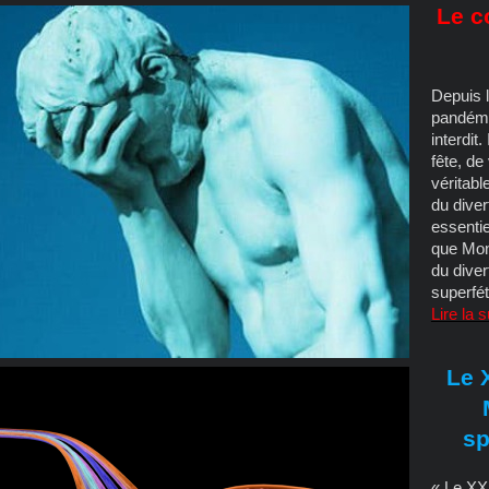
Le c
Depuis l
pandémie
interdit.
fête, de
véritabl
du dive
essentie
que Mon
du diver
superfét
Lire la 
Le 
sp
« Le XX