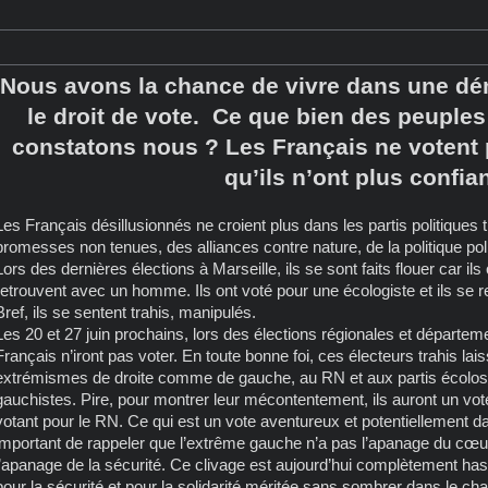
Nous avons la chance de vivre dans une d
le droit de vote. Ce que bien des peuples
constatons nous ? Les Français ne votent 
qu’ils n’ont plus confia
Les Français désillusionnés ne croient plus dans les partis politiques
promesses non tenues, des alliances contre nature, de la politique polit
Lors des dernières élections à Marseille, ils se sont faits flouer car i
retrouvent avec un homme. Ils ont voté pour une écologiste et ils se r
Bref, ils se sentent trahis, manipulés.
Les 20 et 27 juin prochains, lors des élections régionales et départem
Français n’iront pas voter. En toute bonne foi, ces électeurs trahis lai
extrémismes de droite comme de gauche, au RN et aux partis écolos, q
gauchistes. Pire, pour montrer leur mécontentement, ils auront un vote
votant pour le RN. Ce qui est un vote aventureux et potentiellement da
important de rappeler que l’extrême gauche n’a pas l’apanage du cœur
l’apanage de la sécurité. Ce clivage est aujourd’hui complètement has
pour la sécurité et pour la solidarité méritée sans sombrer dans le chao