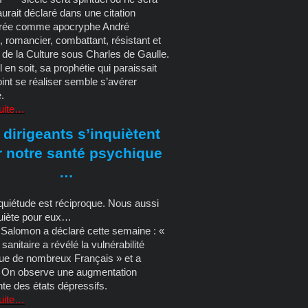
aurait déclaré dans une citation
rée comme apocryphe André
 romancier, combattant, résistant et
 de la Culture sous Charles de Gaulle.
l en soit, sa prophétie qui paraissait
oint se réaliser semble s’avérer
.
suite…
 dirigeants s’inquiètent
 notre santé psychique
…
quiétude est réciproque. Nous aussi
quiète pour eux…
Salomon a déclaré cette semaine : «
 sanitaire a révélé la vulnérabilité
ue de nombreux Français » et a
« On observe une augmentation
te des états dépressifs.
suite…