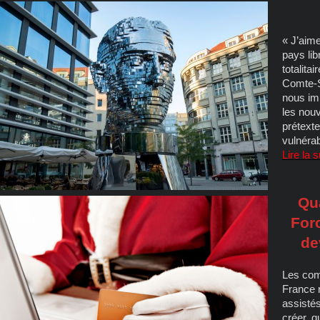
« J’aim
pays li
totalita
Comte-S
nous imp
les nouv
prétext
vulnéra
Lire la 
Qu
For
de
Les com
France 
assistés
créer, q