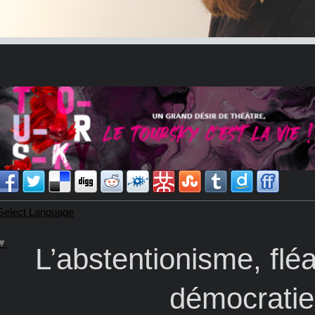
Select Language
▼
L’abstentionisme, flé
démocratie