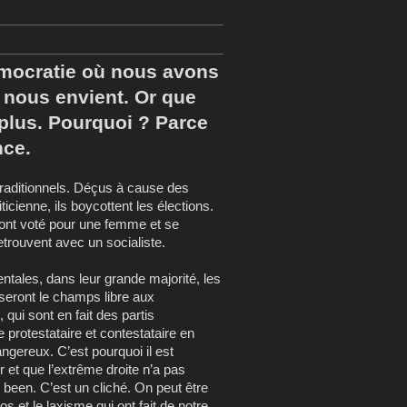
émocratie où nous avons
 nous envient. Or que
plus. Pourquoi ? Parce
nce.
 traditionnels. Déçus à cause des
icienne, ils boycottent les élections.
ls ont voté pour une femme et se
etrouvent avec un socialiste.
entales, dans leur grande majorité, les
sseront le champs libre aux
ui sont en fait des partis
 protestataire et contestataire en
ngereux. C’est pourquoi il est
 et que l’extrême droite n’a pas
 been. C’est un cliché. On peut être
s et le laxisme qui ont fait de notre