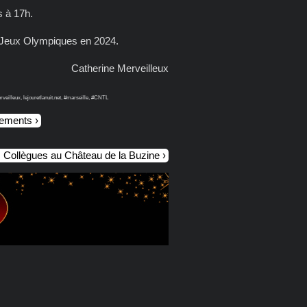
s à 17h.
es Jeux Olympiques en 2024.
Catherine Merveilleux
eilleux, lejouretlanuit.net, #marseille, #CNTL
nements
s Collègues au Château de la Buzine