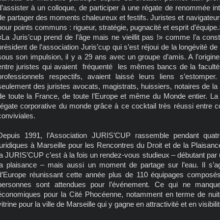
d’assister à un colloque, de participer à une régate de renommée int
de partager des moments chaleureux et festifs. Juristes et navigateur
pour points communs : rigueur, stratégie, pugnacité et esprit d’équipe.
«La Juris’cup prend de l’âge mais ne vieillit pas !» comme l’a const
président de l’association Juris’cup qui s’est réjoui de la longévité d
sous son impulsion, il y a 29 ans avec un groupe d’amis. A l’origine,
entre juristes qui avaient fréquenté les mêmes bancs de la faculté 
professionnels respectifs, avaient laissé leurs liens s’estompe
seulement des juristes avocats, magistrats, huissiers, notaires de la
de toute la France, de toute l’Europe et même du Monde entier. La 
régate corporative du monde grâce à ce cocktail très réussi entre co
conviviales.
Depuis 1991, l’Association JURIS’CUP rassemble pendant quatr
juridiques à Marseille pour les Rencontres du Droit et de la Plaisa
la JURIS’CUP c’est à la fois un rendez-vous studieux – débutant par u
la plaisance – mais aussi un moment de partage sur l’eau. Il s’agi
d’Europe réunissant cette année plus de 110 équipages compose
personnes sont attendues pour l’événement. Ce qui ne manqu
économiques pour la Cité Phocéenne, notamment en terme de nuité
vitrine pour la ville de Marseille qui y gagne en attractivité et en visibilit