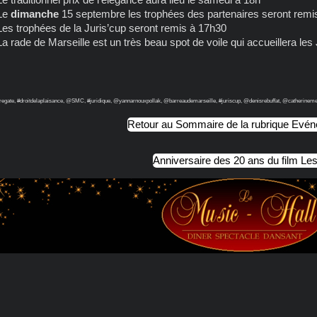
Le
dimanche
15 septembre les trophées des partenaires seront remi
Les trophées de la Juris’cup seront remis à 17h30
La rade de Marseille est un très beau spot de voile qui accueillera l
regate, #droitdelaplaisance, @SMC, #juridique, @yannarnouxpollak, @barreaudemarseille, #juriscup, @denisrebuffat, @catherinemerv
Retour au Sommaire de la rubrique Evé
Anniversaire des 20 ans du film Le