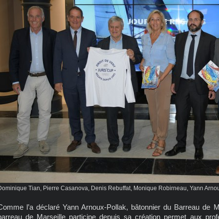
Dominique Tian, Pierre Casanova, Denis Rebuffat, Monique Robirneau, Yann Arnoux
Comme l’a déclaré Yann Arnoux-Pollak, bâtonnier du Barreau de Ma
barreau de Marseille participe depuis sa création permet aux prof