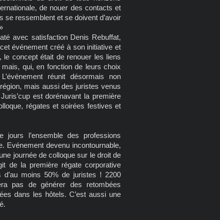
ernationale, de nouer des contacts et
s se ressemblent et se doivent d’avoir
»
até avec satisfaction Denis Rebuffat,
e cet événement créé à son initiative et
 le concept était de renouer les liens
mais, qui, en fonction de leurs choix
r. L’événement réunit désormais non
 région, mais aussi des juristes venus
Juris’cup est dorénavant la première
lloque, régates et soirées festives et
e jours l’ensemble des professions
nce. Evénement devenu incontournable,
ne journée de colloque sur le droit de
t de la première régate corporative
́s d’au moins 50% de juristes ! 2200
era pas de générer des retombées
es dans les hôtels. C’est aussi une
é.