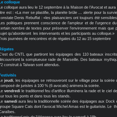
Le colloque
Le colloque aura lieu le 12 septembre à la Maison de l’Avocat et aur
titre est : «La mer se plastifie, la planète brûle … alerte pour la su
constate Denis Rebuffat : «les plaisanciers ont toujours été sensible
Les politiques prennent conscience de l’ampleur et de l’urgence du
certain nombre de textes pour préserver l’environnement mais que p
sujet qu’aborderont les intervenants et les participants au colloque.»
Trois journées de rencontres et de régates du 12 au 15 septembre
Régates
C’est du CNTL que partiront les équipages des 110 bateaux inscrits
découvriront la somptueuse rade de Marseille. Des bateaux mythi
72 construit à Taïwan sont attendus.
Festivités
Le
jeudi
, les équipages se retrouveront sur le village pour la soirée
composé de juristes à 100 % (6 avocats) animera la soirée.
Le
vendredi
le traditionnel feu d’artifice illuminera la rade et le ciel 
sur tous les ponts et dans tous les stands.
Le
samedi
aura lieu la traditionnelle soirée des équipages aux Dock
groupe Square Cats dont l’avocat Michel Amas est le guitariste. Le t
Caraïbes.
Le traditionnel prix de l’élégance aura lieu le samedi à 18h