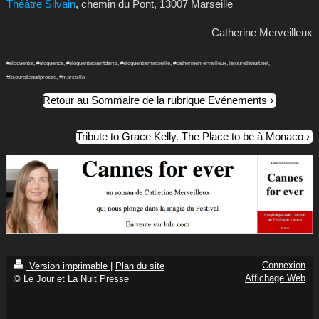
Théâtre Silvain
, chemin du Pont, 13007 Marseille
Catherine Merveilleux
#eloquentia, #eloquence, #eloquentiasaintdenis, #eloquentiamarseille, #catherinemerveilleux, lejouretlanuit.net,
#lejouretlanuitpresse, #marseille
Retour au Sommaire de la rubrique Evénements
Tribute to Grace Kelly. The Place to be à Monaco
Connexion
Version imprimable
|
Plan du site
Affichage Web
© Le Jour et La Nuit Presse