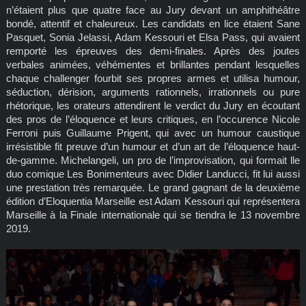
n’étaient plus que quatre face au Jury devant un amphithéâtre
bondé, attentif et chaleureux. Les candidats en lice étaient Sane
Pasquet, Sonia Jelassi, Adam Kessouri et Elsa Pass, qui avaient
remporté les épreuves des demi-finales. Après des joutes
verbales animées, véhémentes et brillantes pendant lesquelles
chaque challenger fourbit ses propres armes et utilisa humour,
séduction, dérision, arguments rationnels, irrationnels ou pure
rhétorique, les orateurs attendirent le verdict du Jury en écoutant
des pros de l’éloquence et leurs critiques, en l’occurence Nicole
Ferroni puis Guillaume Prigent, qui avec un humour caustique
irrésistible fit preuve d’un humour et d’un art de l’éloquence haut-
de-gamme. Michelangeli, un pro de l’improvisation, qui formait lle
duo comique Les Bonimenteurs avec Didier Landucci, fit lui aussi
une prestation très remarquée. Le grand gagnant de la deuxième
édition d’Eloquentia Marseille est Adam Kessouri qui représentera
Marseille à la Finale internationale qui se tiendra le 13 novembre
2019.