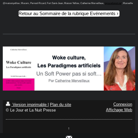
@maisonyellow, Mucem, Pernod-Ricard, Fort Saint-Jean, Maison Yellow, Catherine Merveilleux,
lejouretlanuit.net
, Marseille
Retour au Sommaire de la rubrique Evénements
Connexion
Version imprimable
|
Plan du site
Affichage Web
© Le Jour et La Nuit Presse
↑