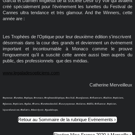
Garcia et Damien Miglietta de la société Désir d’y voir qui avaient
créé spécialement pour l’événement les lunettes du Festival de
Cannes ultra tendance et très glamour. And the Winners, cette
année are :
Les Trophées de l’Optique pour leur deuxième édition s’inscrivent
désormais dans la cour des grands et deviennent un événement
important et incontournable à Monaco comme le prouve
l’engouement qu’il a suscité cette année aussi bien auprès du
public, des professionnels que des médias.
www.legaladesopticiens.com
Catherine Merveilleux
#eyewear, #lunettes, #optique, #monaco, #tropheesdeloptique, #occhiali, #sunglasses, #influencers, #fashion, #opticiens,
#glasses, #opticians, #gafas, #frame, #lunettesdesoleil, #luxuryeyewear, #solaires, #défilé, #influencer, #opticien,
lejouretlanuit.net, #bellatrix, #desirdyvoir, #guadeloupe,
Retour au Sommaire de la rubrique Evénements
Election Miss France 2020 à Marseille