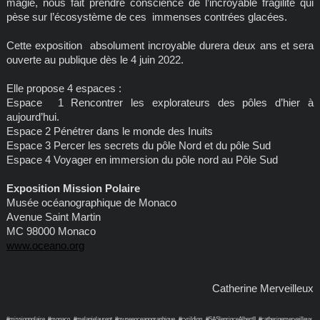
magie, nous fait prendre conscience de l’incroyable fragilité qui
pèse sur l’écosystème de ces immenses contrées glacées.
Cette exposition absolument incroyable durera deux ans et sera
ouverte au publique dès le 4 juin 2022.
Elle propose 4 espaces :
Espace 1 Rencontrer les explorateurs des pôles d’hier à
aujourd’hui.
Espace 2 Pénétrer dans le monde des Inuits
Espace 3 Percer les secrets du pôle Nord et du pôle Sud
Espace 4 Voyager en immersion du pôle nord au Pôle Sud
Exposition Mission Polaire
Musée océanographique de Monaco
Avenue Saint Martin
MC 98000 Monaco
www.oceano.org
Catherine Merveilleux
#missionpolaire, #monaco, #melanielaurent, #museeoceanographique, #cyrildion, #SASleprinceAlbertII, #catherinemerveilleux,