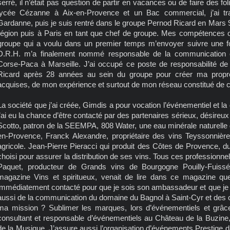
serré, il n’était pas question de partir en vacances ou de faire des 
lycée Cézanne à Aix-en-Provence et un Bac commercial, j’ai trav
Gardanne, puis je suis rentré dans le groupe Pernod Ricard en Mars 9
région puis à Paris en tant que chef de groupe. Mes compétences 
groupe qui a voulu dans un premier temps m’envoyer suivre une f
D.R.H. m’a finalement nommé responsable de la communication et
Corse-Paca à Marseille. J’ai occupé ce poste de responsabilité de 
Ricard après 28 années au sein du groupe pour créer ma propr
acquises, de mon expérience et surtout de mon réseau constitué de cli
La société que j’ai créée, Gimdis a pour vocation l’événementiel et la 
j’ai eu la chance d’être contacté par des partenaires sérieux, désire
Scotto, patron de la SEEMPA, 808 Water, une eau minérale naturelle d
en-Provence, Franck Alexandre, propriétaire des vins Teyssonnièr
agricole. Jean-Pierre Pieracci qui produit des Côtes de Provence, du
choisi pour assurer la distribution de ses vins. Tous ces professionnel
Paquet, producteur de Grands vins de Bourgogne Pouilly-Fuiss
magazine Vins et spiritueux, venait de lire dans ce magazine que 
immédiatement contacté pour que je sois son ambassadeur et que j
aussi de la communication du domaine du Bagnol à Saint-Cyr et des
ma mission ? Sublimer les marques, lors d’événementiels et grâ
consultant et responsable d’événementiels au Château de la Buzin
de la Musique. J’assure aussi l’organisation d’événements Prestige da