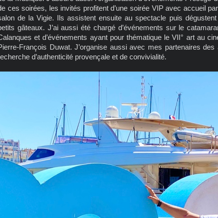
de ces soirées, les invités profitent d’une soirée VIP avec accueil par
salon de la Vigie. Ils assistent ensuite au spectacle puis dégus
petits gâteaux. J’ai aussi été chargé d’événements sur le catamara
Calanques et d’événements ayant pour thématique le VII° art au cin
Pierre-François Duwat. J’organise aussi avec mes partenaires des 
recherche d’authenticité provençale et de convivialité.