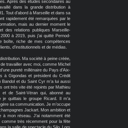
folies. Après des études secondaires au
aillé dans la grande distribution à
1. Tout d’abord à Marseille et dans sa
ont rapidement été remarquées par le
ormation, mais au dernier moment le
 des relations publiques Marseille-
2000 à 2019, puis j’ai quitté Pernod-
e boîte, riche de mes compétences
ents, d’institutionnels et de médias.
distribution. Ma société à peine créée,
ux de travailler avec moi, comme Michel
’une pureté millénaire du Pays d’Aix-
es à Gigondas et président du Crédit
 Bandol et du Saint Cyr m’a lui aussi
s ont très vite été rejoints par Mathieu
é et de Saint-Véran qui, abonné au
je quittais le groupe Ricard. Il m’a
e gère sa communication. Je m’occupe
 champagnes Jackart. Mon ambition et
ce à mon réseau. J’ai notamment été
e, comme très récemment pour la fête
ns la salle de spectacle du Silo. Lors