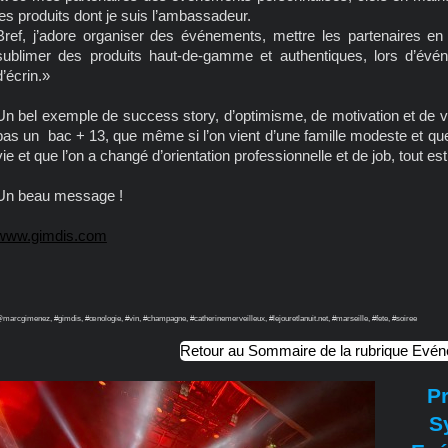
les produits dont je suis l’ambassadeur.
Bref, j’adore organiser des événements, mettre les partenaires en
sublimer des produits haut-de-gamme et authentiques, lors d’évén
d’écrin.»
Un bel exemple de success story, d’optimisme, de motivation et de 
pas un bac + 13, que même si l’on vient d’une famille modeste et que
vie et que l’on a changé d’orientation professionnelle et de job, tout
Un beau message !
www.gimdis.com
marcgimenez, #gimdis, #œnologie, #vin, #champagne, #catherinemerveilleux, #lejouretlanuit.net, #marseille, #fete, #soiree
Retour au Sommaire de la rubrique Evé
P
S