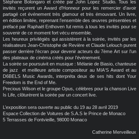
Stéphane Bolongaro et créée par John Lopez Studio. Tous les
invités reçurent un Award d’Honneur pour les remercier d’avoir
partagé cet événement très glamour et très émouvant. Un livre,
en édition limitée, reprenant l’ensemble des œuvres présentées et
préfacé par Raphaël Enthoven fut remis à tous les invités pour se
souvenir de ce moment fort vécu ensemble.
Les heureux privilégiés qui assistèrent à la soirée, invités par les
réalisateurs Jean-Christophe de Revière et Claude Lelouch purent
passer derrière l’écran pour devenir acteurs du 7ème Art sur l’un
des plateaux de cinéma créés pour l’évènement.
La soirée se poursuivit en musique : Mélanie de Biasio, chanteuse
de jazz et meilleure artiste compositeur au MIA‘S Award et au
D6BELS Music Awards, interpréta deux de ses hits dont Your
Freedom is the End of Me.
Precious Wilson et le groupe Opus, célèbres pour la chanson Live
Is Life, clôturèrent la soirée par un concert live.
L’exposition sera ouverte au public du 19 au 28 avril 2019
Espace Collection de Voitures de S.A.S le Prince de Monaco
5 Terrasses de Fontvieille, 98000 Monaco
Catherine Merveilleux