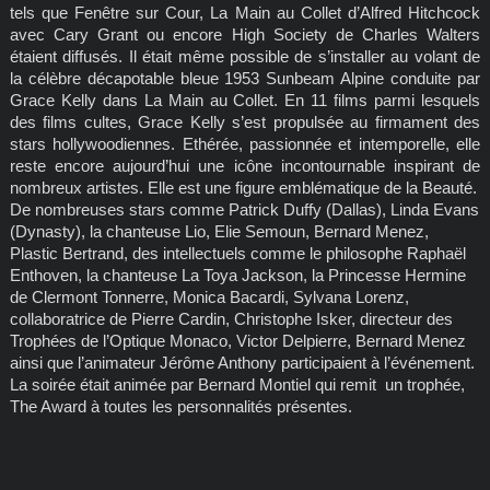
tels que Fenêtre sur Cour, La Main au Collet d’Alfred Hitchcock
avec Cary Grant ou encore High Society de Charles Walters
étaient diffusés. Il était même possible de s’installer au volant de
la célèbre décapotable bleue 1953 Sunbeam Alpine conduite par
Grace Kelly dans La Main au Collet. En 11 films parmi lesquels
des films cultes, Grace Kelly s’est propulsée au firmament des
stars hollywoodiennes. Ethérée, passionnée et intemporelle, elle
reste encore aujourd’hui une icône incontournable inspirant de
nombreux artistes. Elle est une figure emblématique de la Beauté.
De nombreuses stars comme Patrick Duffy (Dallas), Linda Evans
(Dynasty), la chanteuse Lio, Elie Semoun, Bernard Menez,
Plastic Bertrand, des intellectuels comme le philosophe Raphaël
Enthoven, la chanteuse La Toya Jackson, la Princesse Hermine
de Clermont Tonnerre, Monica Bacardi, Sylvana Lorenz,
collaboratrice de Pierre Cardin, Christophe Isker, directeur des
Trophées de l’Optique Monaco, Victor Delpierre, Bernard Menez
ainsi que l’animateur Jérôme Anthony participaient à l’événement.
La soirée était animée par Bernard Montiel qui remit un trophée,
The Award à toutes les personnalités présentes.