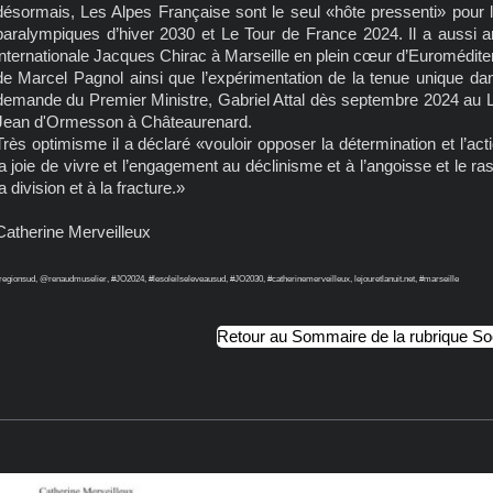
désormais, Les Alpes Française sont le seul «hôte pressenti» pour 
paralympiques d’hiver 2030 et Le Tour de France 2024. Il a aussi an
internationale Jacques Chirac à Marseille en plein cœur d’Euroméditer
de Marcel Pagnol ainsi que l’expérimentation de la tenue unique da
demande du Premier Ministre, Gabriel Attal dès septembre 2024 au L
Jean d'Ormesson à Châteaurenard.
Très optimisme il a déclaré «vouloir opposer la détermination et l’ac
la joie de vivre et l’engagement au déclinisme et à l’angoisse et le r
la division et à la fracture.»
Catherine Merveilleux
regionsud, @renaudmuselier, #JO2024, #lesoleilseleveausud, #JO2030, #catherinemerveilleux, lejouretlanuit.net, #marseille
Retour au Sommaire de la rubrique So