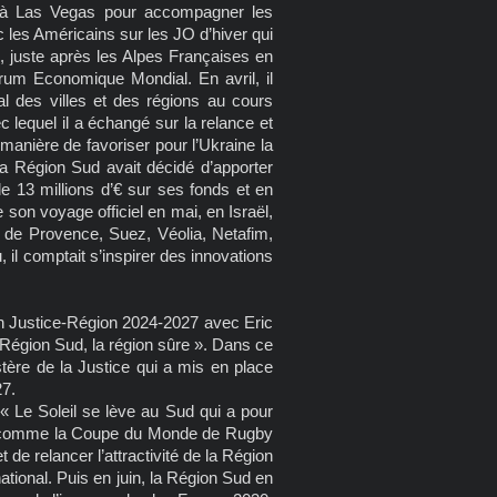
cé à Las Vegas pour accompagner les
 les Américains sur les JO d’hiver qui
, juste après les Alpes Françaises en
rum Economique Mondial. En avril, il
l des villes et des régions au cours
c lequel il a échangé sur la relance et
 manière de favoriser pour l’Ukraine la
la Région Sud avait décidé d’apporter
de 13 millions d’€ sur ses fonds et en
e son voyage officiel en mai, en Israël,
l de Provence, Suez, Véolia, Netafim,
, il comptait s’inspirer des innovations
on Justice-Région 2024-2027 avec Eric
 Région Sud, la région sûre ». Dans ce
tère de la Justice qui a mis en place
27.
 Le Soleil se lève au Sud qui a pour
ts comme la Coupe du Monde de Rugby
de relancer l’attractivité de la Région
ational. Puis en juin, la Région Sud en