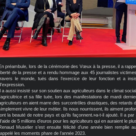
En préambule, lors de la cérémonie des Vœux à la presse, il a rappel
liberté de la presse et a rendu hommage aux 45 journalistes victimes
travers le monde, tués dans l’exercice de leur fonction et a insi
d’expression.
Il a aussi insisté sur son soutien aux agriculteurs dans le climat soci
l’agricultrice et sa fille tuée, lors des manifestations de mardi derni
agriculteurs en aient marre des surcontrôles drastiques, des retards 
simplement vivre de leur métier. Ils nous nourrissent, ils aiment pro
font la beauté de notre pays et qu’ils façonnent.»a-t-il ajouté. Il a par
d’aide de 5 millions d’euros pour les agriculteurs qui en auraient le plu
Renaud Muselier s’est ensuite félicité d’une année bien remplie au 
rappelé les moments phare de l’année 2023.