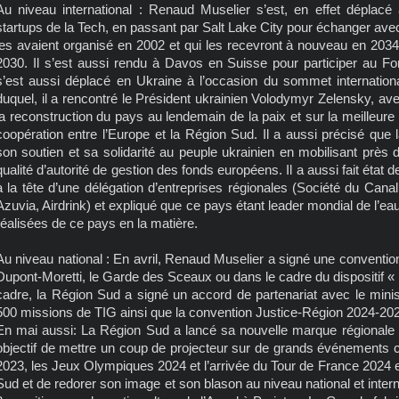
Au niveau international : Renaud Muselier s’est, en effet dépla
startups de la Tech, en passant par Salt Lake City pour échanger avec
les avaient organisé en 2002 et qui les recevront à nouveau en 2034
2030. Il s’est aussi rendu à Davos en Suisse pour participer au Fo
s’est aussi déplacé en Ukraine à l’occasion du sommet internationa
duquel, il a rencontré le Président ukrainien Volodymyr Zelensky, ave
la reconstruction du pays au lendemain de la paix et sur la meilleure
coopération entre l’Europe et la Région Sud. Il a aussi précisé que 
son soutien et sa solidarité au peuple ukrainien en mobilisant près 
qualité d’autorité de gestion des fonds européens. Il a aussi fait état d
à la tête d’une délégation d’entreprises régionales (Société du Cana
Azuvia, Airdrink) et expliqué que ce pays étant leader mondial de l’eau
réalisées de ce pays en la matière.
Au niveau national : En avril, Renaud Muselier a signé une conventi
Dupont-Moretti, le Garde des Sceaux ou dans le cadre du dispositif «
cadre, la Région Sud a signé un accord de partenariat avec le minis
500 missions de TIG ainsi que la convention Justice-Région 2024-20
En mai aussi: La Région Sud a lancé sa nouvelle marque régionale «
objectif de mettre un coup de projecteur sur de grands événemen
2023, les Jeux Olympiques 2024 et l’arrivée du Tour de France 2024 et 
Sud et de redorer son image et son blason au niveau national et intern