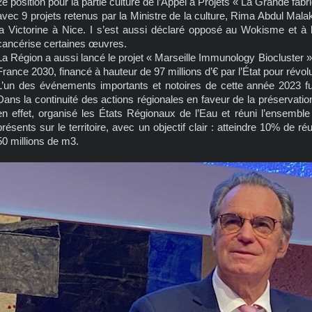
2e position pour la partie culture de l’Appel à Projets « La Grande fab
avec 9 projets retenus par la Ministre de la culture, Rima Abdul Mala
la Victorine à Nice. I s’est aussi déclaré opposé au Wokisme et à 
cancérise certaines œuvres.
La Région a aussi lancé le projet « Marseille Immunology Biocluster », 
France 2030, financé à hauteur de 97 millions d’€ par l’État pour révo
L’un des événements importants et notoires de cette année 2023 fu
Dans la continuité des actions régionales en faveur de la préservatio
en effet, organisé les États Régionaux de l’Eau et réuni l’ensembl
présents sur le territoire, avec un objectif clair : atteindre 10% de ré
50 millions de m3.