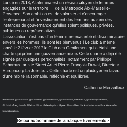
Lancé en 2013, Altafemina est un réseau citoyen de femmes
engagées sur le territoire de la Métropole AIx-Marseille-
Provence. Son ambition est de valoriser et d’encourager
l’entreprenariat et l’investissement des femmes au sein des
instances de gouvernance qu’elles soient politiques, privées,
publiques ou représentatives.
L’association n’est pas d’un féminisme exacerbé et discriminatoire
envers les hommes. Ils sont les bienvenus ! Le club a même
lancé le 2 février 2017 le Club des Gentlemen, qui a établi une
charte qui prône une gouvernance mixte. Cette charte a déjà été
signée par quelques personnalités, notamment par Philippe
Echaroux, artiste Street Art et Pierre-François Duwat, Directeur
Europacorp La Joliette… Cette charte est un plaidoyer en faveur
d’une mixité raisonnable, réfléchie et équilibrée.
Catherine Merveilleux
#altafemina, @icmarseille, @laurentweil, @carolinebaron, @sophiebaron, #auroresun, @carolinepozmentier,
@christinefrançoiskirch, @fatimachhima, @danieleprieur, @pom, @samahbendhia, #catherinemerveilleux, #marseille,
lejouretlanuit.net,
Retour au Sommaire de la rubrique Evénements