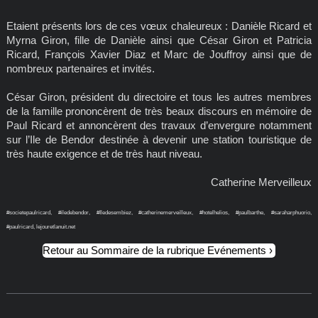
Etaient présents lors de ces vœux chaleureux : Danièle Ricard et
Myrna Giron, fille de Danièle ainsi que César Giron et Patricia
Ricard, François Xavier Diaz et Marc de Jouffroy ainsi que de
nombreux partenaires et invités.
César Giron, président du directoire et tous les autres membres
de la famille prononcèrent de très beaux discours en mémoire de
Paul Ricard et annoncèrent des travaux d’envergure notamment
sur l’Ile de Bendor destinée à devenir une station touristique de
très haute exigence et de très haut niveau.
Catherine Merveilleux
#societepaulricard, #iledebendor, #Iledesembiez, #catherinemerveilleux, #hotelhelios, #paulbarthe, #saraharphuorio,
#paulricard, lejouretlanuit.net
Retour au Sommaire de la rubrique Evénements