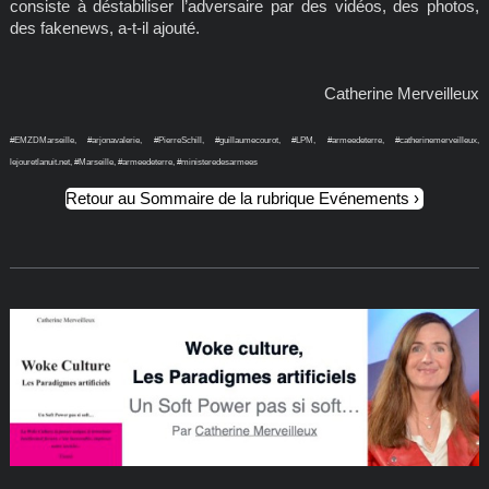
consiste à déstabiliser l’adversaire par des vidéos, des photos,
des fakenews, a-t-il ajouté.
Catherine Merveilleux
#EMZDMarseille, #arjonavalerie, #PierreSchill, #guillaumecourot, #LPM, #armeedeterre, #catherinemerveilleux,
lejouretlanuit.net, #Marseille, #armeedeterre, #ministeredesarmees
Retour au Sommaire de la rubrique Evénements