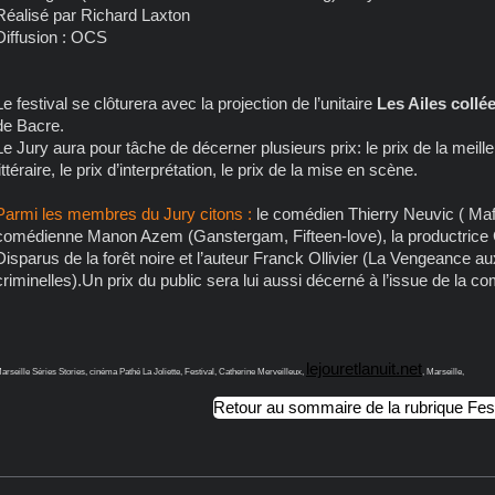
Réalisé par Richard Laxton
Diffusion : OCS
Le festival se clôturera avec la projection de l’unitaire
Les Ailes collé
de Bacre.
Le Jury aura pour tâche de décerner plusieurs prix: le prix de la meil
littéraire, le prix d’interprétation, le prix de la mise en scène.
Parmi les membres du Jury citons :
le comédien Thierry Neuvic ( Mafio
comédienne Manon Azem (Ganstergam, Fifteen-love), la productrice C
Disparus de la forêt noire et l’auteur Franck Ollivier (La Vengeance a
criminelles).Un prix du public sera lui aussi décerné à l’issue de la co
lejouretlanuit.net
arseille Séries Stories, cinéma Pathé La Joliette, Festival, Catherine Merveilleux,
, Marseille,
Retour au sommaire de la rubrique Fes