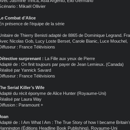
Avec Jasmine Trinca, Asia Argento, Elio Germano
Scénario : Mikaël Ollivier
Le Combat d’Alice
En présence de l’équipe de la série
Unitaire de Thierry Benisti adapté de 8865 de Dominique Legrand. Fr
Avec Nicolas Gob, Lucy Loste Berset, Carole Bianic, Luce Mouchel,
Diffuseur : France Télévisions
Détective surprenant :
La Fille aux yeux de Pierre
Adapté de : On finit toujours par payer de Jean Lemieux. (Canada)
Réalisé par Yannick Savard
Diffuseur : France Télévisions
The Serial Killer’s Wife
Adapté du récit éponyme de Alice Hunter (Royaume-Uni)
Réalisé par Laura Way
Diffusion : Paramount +
Joan
Adapté de : I Am What I Am : The True Story of how I became Britain
Hannington (Éditions Headline Book Publishing). Royaume-Uni