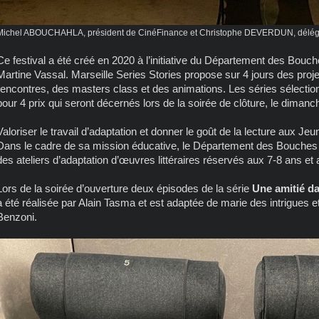
Michel ABOUCHAHLA, président de CinéFinance et Christophe DEVERDUN, délégué
Ce festival a été créé en 2020 à l’initiative du Département des Bou
Martine Vassal. Marseille Series Stories propose sur 4 jours des proje
rencontres, des masters class et des animations. Les séries sélecti
pour 4 prix qui seront décernés lors de la soirée de clôture, le dima
Valoriser le travail d’adaptation et donner le goût de la lecture aux Jeu
Dans le cadre de sa mission éducative, le Département des Bouches
des ateliers d’adaptation d’œuvres littéraires réservés aux 7-8 ans et
Lors de la soirée d’ouverture deux épisodes de la série
Une amitié d
a été réalisée par Alain Tasma et est adaptée de marie des intrigues e
Benzoni.