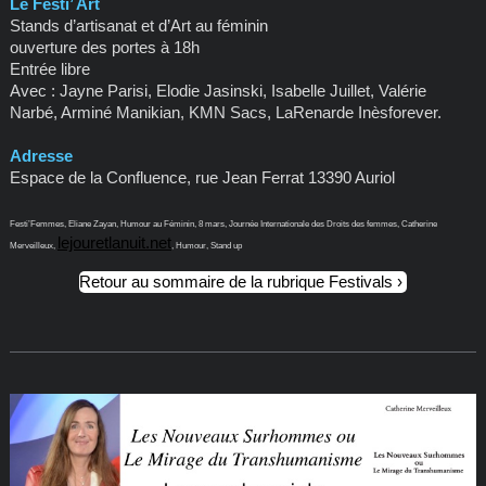
Le Festi’ Art
Stands d’artisanat et d’Art au féminin
ouverture des portes à 18h
Entrée libre
Avec : Jayne Parisi, Elodie Jasinski, Isabelle Juillet, Valérie
Narbé, Arminé Manikian, KMN Sacs, LaRenarde Inèsforever.
Adresse
Espace de la Confluence, rue Jean Ferrat 13390 Auriol
Festi’Femmes, Eliane Zayan, Humour au Féminin, 8 mars, Journée Internationale des Droits des femmes, Catherine
lejouretlanuit.net
Merveilleux,
, Humour, Stand up
Retour au sommaire de la rubrique Festivals