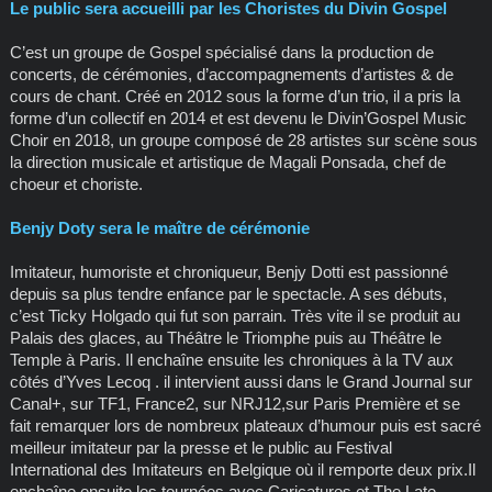
Le public sera accueilli par les Choristes du Divin Gospel
C’est un groupe de Gospel spécialisé dans la production de
concerts, de cérémonies, d’accompagnements d’artistes & de
cours de chant. Créé en 2012 sous la forme d’un trio, il a pris la
forme d’un collectif en 2014 et est devenu le Divin’Gospel Music
Choir en 2018, un groupe composé de 28 artistes sur scène sous
la direction musicale et artistique de Magali Ponsada, chef de
choeur et choriste.
Benjy Doty sera le maître de cérémonie
Imitateur, humoriste et chroniqueur, Benjy Dotti est passionné
depuis sa plus tendre enfance par le spectacle. A ses débuts,
c’est Ticky Holgado qui fut son parrain. Très vite il se produit au
Palais des glaces, au Théâtre le Triomphe puis au Théâtre le
Temple à Paris. Il enchaîne ensuite les chroniques à la TV aux
côtés d’Yves Lecoq . il intervient aussi dans le Grand Journal sur
Canal+, sur TF1, France2, sur NRJ12,sur Paris Première et se
fait remarquer lors de nombreux plateaux d’humour puis est sacré
meilleur imitateur par la presse et le public au Festival
International des Imitateurs en Belgique où il remporte deux prix.Il
enchaîne ensuite les tournées avec Caricatures et The Late