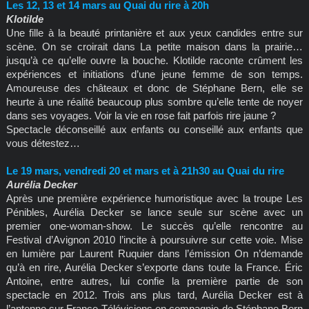
Les 12, 13 et 14 mars au Quai du rire à 20h
Klotilde
Une fille à la beauté printanière et aux yeux candides entre sur
scène. On se croirait dans La petite maison dans la prairie…
jusqu’à ce qu’elle ouvre la bouche. Klotilde raconte crûment les
expériences et initiations d’une jeune femme de son temps.
Amoureuse des châteaux et donc de Stéphane Bern, elle se
heurte à une réalité beaucoup plus sombre qu’elle tente de noyer
dans ses voyages. Voir la vie en rose fait parfois rire jaune ?
Spectacle déconseillé aux enfants ou conseillé aux enfants que
vous détestez…
Le 19 mars, vendredi 20 et mars et à 21h30 au Quai du rire
Aurélia Decker
Après une première expérience humoristique avec la troupe Les
Pénibles, Aurélia Decker se lance seule sur scène avec un
premier one-woman-show. Le succès qu’elle rencontre au
Festival d’Avignon 2010 l’incite à poursuivre sur cette voie. Mise
en lumière par Laurent Ruquier dans l’émission On n’demande
qu’à en rire, Aurélia Decker s’exporte dans toute la France. Éric
Antoine, entre autres, lui confie la première partie de son
spectacle en 2012. Trois ans plus tard, Aurélia Decker est à
l’antenne sur France Télévisions en compagnie de Stéphane Bern