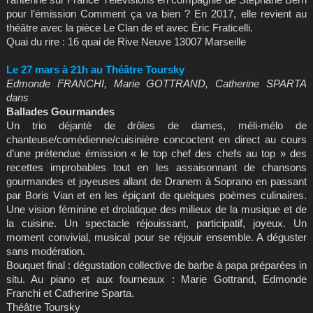
pour l’émission Comment ça va bien ? En 2017, elle revient au
théâtre avec la pièce Le Clan de et avec Éric Fraticelli.
Quai du rire : 16 quai de Rive Neuve 13007 Marseille
Le 27 mars à 21h au Théâtre Toursky
Edmonde FRANCHI, Marie GOTTRAND, Catherine SPARTA
dans
Ballades Gourmandes
Un trio déjanté de drôles de dames, méli-mélo de
chanteuse/comédienne/cuisinière concoctent en direct au cours
d’une prétendue émission « le top chef des chefs au top » des
recettes improbables tout en les assaisonnant de chansons
gourmandes et joyeuses allant de Dranem à Soprano en passant
par Boris Vian et en les épiçant de quelques poèmes culinaires.
Une vision féminine et drolatique des milieux de la musique et de
la cuisine. Un spectacle réjouissant, participatif, joyeux. Un
moment convivial, musical pour se réjouir ensemble. A déguster
sans modération.
Bouquet final : dégustation collective de barbe à papa préparées in
situ. Au piano et aux fourneaux : Marie Gottrand, Edmonde
Franchi et Catherine Sparta.
Théâtre Toursky