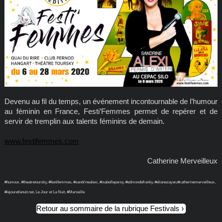
Devenu au fil du temps, un événement incontournable de l’humour
au féminin en France, Festi’Femmes permet de repérer et de
servir de tremplin aux talents féminins de demain.
www.festifemmes.com
Catherine Merveilleux
#humour, #theatretoursky, #festifemmes, #sandrinealexi, #isabelleparsy, #edmondefranky, #elianezayan,#catherinemerveilleux,
#lejouretlanuit.net, Le Jour et La Nuit, #Marseille
Retour au sommaire de la rubrique Festivals