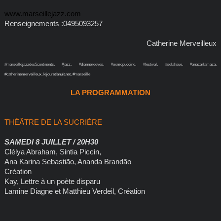
www.marseillejazz.com
Renseignements :0495093257
Catherine Merveilleux
#marseillejazzdes5continents, #jazz, #diannereeves, #oxmopuccino, #festival, #selahsue, #anacarlamaza,
#catherinemerveilleux, lejouretlanuit.net, #marseille
LA PROGRAMMATION
THÉÂTRE DE LA SUCRIÈRE
SAMEDI 8 JUILLET / 20H30
Clélya Abraham, Sintia Piccin,
Ana Karina Sebastião, Ananda Brandão
Création
Kay, Lettre à un poète disparu
Lamine Diagne et Matthieu Verdeil, Création