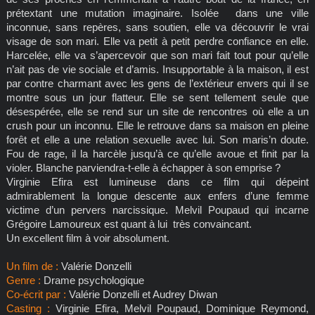
prétextant une mutation imaginaire. Isolée dans une ville
inconnue, sans repères, sans soutien, elle va découvrir le vrai
visage de son mari. Elle va petit à petit perdre confiance en elle.
Harcelée, elle va s’apercevoir que son mari fait tout pour qu’elle
n’ait pas de vie sociale et d’amis. Insupportable à la maison, il est
par contre charmant avec les gens de l’extérieur envers qui il se
montre sous un jour flatteur. Elle se sent tellement seule que
désespérée, elle se rend sur un site de rencontres où elle a un
crush pour un inconnu. Elle le retrouve dans sa maison en pleine
forêt et elle a une relation sexuelle avec lui. Son maris’n doute.
Fou de rage, il la harcèle jusqu’à ce qu’elle avoue et finit par la
violer. Blanche parviendra-t-elle à échapper à son emprise ?
Virginie Efira est lumineuse dans ce film qui dépeint
admirablement la longue descente aux enfers d’une femme
victime d’un pervers narcissique. Melvil Poupaud qui incarne
Grégoire Lamoureux est quant à lui très convaincant.
Un excellent film à voir absolument.
Un film de :
Valérie Donzelli
Genre :
Drame psychologique
Co-écrit par :
Valérie Donzelli et Audrey Diwan
Casting :
Virginie Efira, Melvil Poupaud, Dominique Reymond,