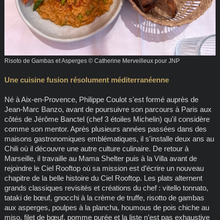
Risoto de Gambas et Asperges © Catherine Merveilleux pour JNP
Une cuisine fusion résolument méditerranéenne
Né à Aix-en-Provence, Philippe Coulot s'est formé auprès de
Jean-Marc Banzo, avant de poursuivre son parcours à Paris aux
côtés de Jérôme Banctel (chef 3 étoiles Michelin) qu'il considère
comme son mentor. Après plusieurs années passées dans des
maisons gastronomiques emblématiques, il s'installe deux ans au
Chili où il découvre une autre culture culinaire. De retour à
Marseille, il travaille au Mama Shelter puis à la Villa avant de
rejoindre le Ciel Rooftop où sa mission est d’écrire un nouveau
chapitre de la belle histoire du Ciel Rooftop. Les plats alternent
grands classiques revisités et créations du chef : vitello tonnato,
tataki de bœuf, gnocchi à la crème de truffe, risotto de gambas
aux asperges, poulpes à la plancha, houmous de pois chiche au
miso, filet de bœuf, pomme purée et la liste n’est pas exhaustive