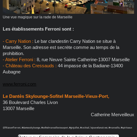
Une vue magique sur la rade de Marseille
Les établissements Ferroni sont :
- Carry Nation :
Le bar clandestin Carry Nation se situe à
Marseille. Son adresse est secrète comme au temps de la
prohibition.
- Atelier Ferroni :
8, rue Neuve Sainte Catherine-13007 Marseille
- Château des Cressauds :
44 impasse de la Badiane-13400
Aubagne
www.ferroni.com
Le Dantès Skylounge-Sofitel Marseille-Vieux-Port,
36 Boulevard Charles Livon
13007 Marseille
Catherine Merveilleux
@MaisonFerroni, #dantesskylounge, #sofitelmarseillevieuxport, #ginjuillet, #cocktail, lejouretlanuit.net, #marseille, #spiritueux