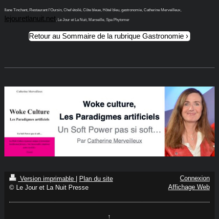
Ilane Tinchant, Restaurant l’Oursin, Chef étoilé, Côte bleue, Hôtel bleu, gastronomie, Catherine Merveilleux,
lejouretlanuit.net
, Le Jour et La Nuit, Marseille, Spa Phytomer
Retour au Sommaire de la rubrique Gastronomie
Connexion
Version imprimable
|
Plan du site
Affichage Web
© Le Jour et La Nuit Presse
↑