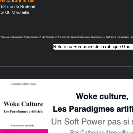
Restaurant le 100
168 rue de Breteuil
13006 Marseille
meryemchaouaytissir, #cuisinefusion, #Ritz, #guysavoy, #michelroth, #cuisinemarocaine, #gastronomie, #catherine merveilleux, lejou
Retour au Sommaire de la rubrique Gast