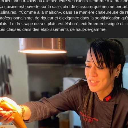
Un lieu sans tralalas où elle accueille ses clients «comme à la maison
sa cuisine est ouverte sur la salle, afin de s’assurerque rien ne pertur
culinaires. «Comme à la maison», dans sa manière chaleureuse de r
professionnalisme, de rigueur et d'exigence dans la sophistication qu’
plats. Le dressage de ses plats est élaboré, extrêmement soigné et il est
ses classes dans des établissements de haut-de-gamme.