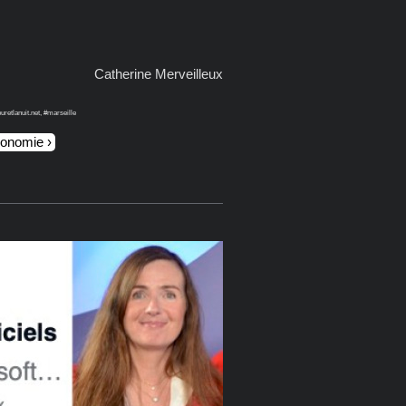
Catherine Merveilleux
retlanuit.net, #marseille
ronomie