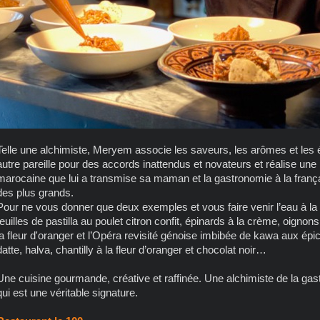
Telle une alchimiste, Meryem associe les saveurs, les arômes et les é
autre pareille pour des accords inattendus et novateurs et réalise une 
marocaine que lui a transmise sa maman et la gastronomie à la françai
des plus grands.
Pour ne vous donner que deux exemples et vous faire venir l’eau à la b
feuilles de pastilla au poulet citron confit, épinards à la crème, oignon
la fleur d'oranger et l’Opéra revisité génoise imbibée de kawa aux é
datte, halva, chantilly à la fleur d’oranger et chocolat noir…
Une cuisine gourmande, créative et raffinée. Une alchimiste de la gast
qui est une véritable signature.