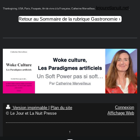
lejouretlanuit.net
Thanksgiving, USA, Paris, Fouquets, Art de vivre à la Française, Catherine Merveilleux,
,
Retour au Sommaire de la rubrique Gastronomie
Connexion
Version imprimable
|
Plan du site
Affichage Web
© Le Jour et La Nuit Presse
↑