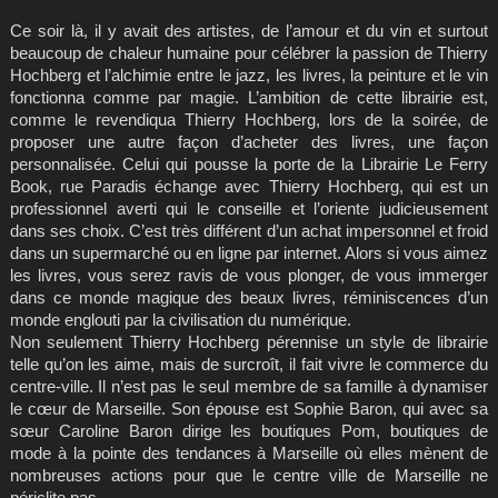
Ce soir là, il y avait des artistes, de l’amour et du vin et surtout
beaucoup de chaleur humaine pour célébrer la passion de Thierry
Hochberg et l’alchimie entre le jazz, les livres, la peinture et le vin
fonctionna comme par magie. L’ambition de cette librairie est,
comme le revendiqua Thierry Hochberg, lors de la soirée, de
proposer une autre façon d’acheter des livres, une façon
personnalisée. Celui qui pousse la porte de la Librairie Le Ferry
Book, rue Paradis échange avec Thierry Hochberg, qui est un
professionnel averti qui le conseille et l’oriente judicieusement
dans ses choix. C’est très différent d’un achat impersonnel et froid
dans un supermarché ou en ligne par internet. Alors si vous aimez
les livres, vous serez ravis de vous plonger, de vous immerger
dans ce monde magique des beaux livres, réminiscences d’un
monde englouti par la civilisation du numérique.
Non seulement Thierry Hochberg pérennise un style de librairie
telle qu’on les aime, mais de surcroît, il fait vivre le commerce du
centre-ville. Il n’est pas le seul membre de sa famille à dynamiser
le cœur de Marseille. Son épouse est Sophie Baron, qui avec sa
sœur Caroline Baron dirige les boutiques Pom, boutiques de
mode à la pointe des tendances à Marseille où elles mènent de
nombreuses actions pour que le centre ville de Marseille ne
périclite pas.