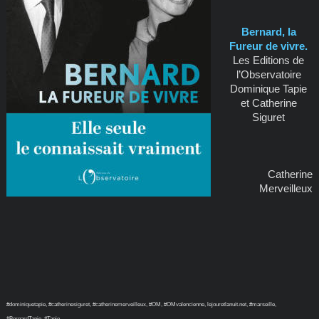
Bernard, la
Fureur de vivre.
Les Editions de
l’Observatoire
Dominique Tapie
et Catherine
Siguret
Catherine
Merveilleux
#dominiquetapie, #catherinesiguret, #catherinemerveilleux, #OM, #OMvalencienne, lejouretlanuit.net, #marseille,
#BernardTapie, #Tapie