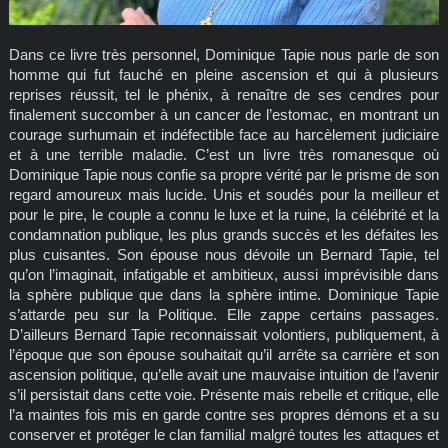
Dans ce livre très personnel, Dominique Tapie nous parle de son
homme qui fut fauché en pleine ascension et qui à plusieurs
reprises réussit, tel le phénix, à renaître de ses cendres pour
finalement succomber à un cancer de l’estomac, en montrant un
courage surhumain et indéfectible face au harcèlement judiciaire
et à une terrible maladie. C’est un livre très romanesque où
Dominique Tapie nous confie sa propre vérité par le prisme de son
regard amoureux mais lucide. Unis et soudés pour la meilleur et
pour le pire, le couple a connu le luxe et la ruine, la célébrité et la
condamnation publique, les plus grands succès et les défaites les
plus cuisantes. Son épouse nous dévoile un Bernard Tapie, tel
qu’on l’imaginait, infatigable et ambitieux, aussi imprévisible dans
la sphère publique que dans la sphère intime. Dominique Tapie
s’attarde peu sur la Politique. Elle zappe certains passages.
D’ailleurs Bernard Tapie reconnaissait volontiers, publiquement, à
l’époque que son épouse souhaitait qu’il arrête sa carrière et son
ascension politique, qu’elle avait une mauvaise intuition de l’avenir
s’il persistait dans cette voie. Présente mais rebelle et critique, elle
l’a maintes fois mis en garde contre ses propres démons et a su
conserver et protéger le clan familial malgré toutes les attaques et