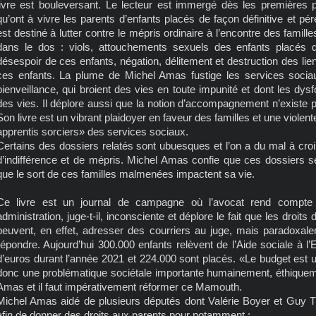
livre est bouleversant. Le lecteur est immergé dès les premières 
qu’ont à vivre les parents d’enfants placés de façon définitive et pé
est destiné à lutter contre le mépris ordinaire à l’encontre des famill
dans le dos : viols, attouchements sexuels des enfants placés 
désespoir de ces enfants, négation, délitement et destruction des lien
ces enfants. La plume de Michel Amas fustige les services sociau
bienveillance, qui broient des vies en toute impunité et dont les dys
des vies. Il déplore aussi que la notion d’accompagnement n’existe 
Son livre est un vibrant plaidoyer en faveur des familles et une violente
apprentis sorciers» des services sociaux.
Certains des dossiers relatés sont ubuesques et l’on a du mal à croi
d’indifférence et de mépris. Michel Amas confie que ces dossiers s
que le sort de ces familles malmenées impactent sa vie.
Ce livre est un journal de campagne où l’avocat rend compt
administration, juge-t-il, inconsciente et déplore le fait que les droit
peuvent, en effet, adresser des courriers au juge, mais paradoxalem
répondre. Aujourd’hui 300.000 enfants relèvent de l’Aide sociale à l
d’euros durant l’année 2021 et 224.000 sont placés. «Le budget est u
donc une problématique sociétale importante humainement, éthiquem
Amas et il faut impérativement réformer ce Mamouth.
Michel Amas aidé de plusieurs députés dont Valérie Boyer et Guy Tre
afin de donner des droits aux parents pour notamment :