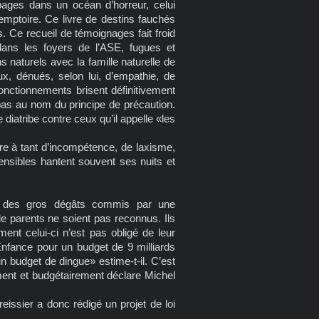
pages dans un océan d’horreur, celui
remptoire. Ce livre de destins fauchés
es. Ce recueil de témoignages fait froid
dans les foyers de l’ASE, fugues et
s naturels avec la famille naturelle de
x, dénués, selon lui, d’empathie, de
fonctionnements brisent définitivement
pas au nom du principe de précaution.
 diatribe contre ceux qu’il appelle «les
re à tant d’incompétence, de laxisme,
ensibles hantent souvent ses nuits et
e des gros dégâts commis par une
s de parents ne soient pas reconnus. Ils
ent celui-ci n’est pas obligé de leur
’Enfance pour un budget de 9 milliards
n budget de dingue» estime-t-il. C’est
ent et budgétairement déclare Michel
issier a donc rédigé un projet de loi