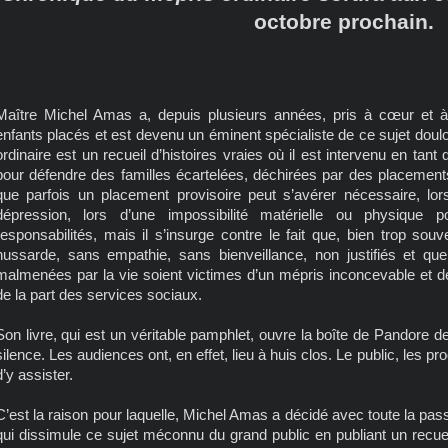
octobre prochain.
Maître Michel Amas a, depuis plusieurs années, pris à cœur et à
enfants placés et est devenu un éminent spécialiste de ce sujet doul
ordinaire est un recueil d’histoires vraies où il est intervenu en ta
pour défendre des familles écartelées, déchirées par des placements 
que parfois un placement provisoire peut s’avérer nécessaire, lors
dépression, lors d’une impossibilité matérielle ou physique
responsabilités, mais il s’insurge contre le fait que, bien trop sou
hussarde, sans empathie, sans bienveillance, non justifiés et qu
malmenées par la vie soient victimes d’un mépris inconcevable et d
de la part des services sociaux.
Son livre, qui est un véritable pamphlet, ouvre la boîte de Pandore 
silence. Les audiences ont, en effet, lieu à huis clos. Le public, les pro
d’y assister.
C’est la raison pour laquelle, Michel Amas a décidé avec toute la passi
qui dissimule ce sujet méconnu du grand public en publiant un recueil