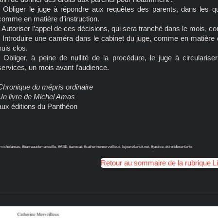
- Obliger le juge à répondre aux requêtes des parents, dans les q
comme en matière d’instruction.
- Autoriser l’appel de ces décisions, qui sera tranché dans le mois, c
- Introduire une caméra dans le cabinet du juge, comme en matière d
huis clos.
- Obliger, à peine de nullité de la procédure, le juge à circularise
services, un mois avant l’audience.
Chronique du mépris ordinaire
Un livre de Michel Amas
aux éditions du Panthéon
michelamas, #barreaudemarseille, #ASE, #avocat, #catherinemerveilleux, lejouretlanuit.net, #justice, #droitdesenfants
Retour au sommaire de la rubrique L