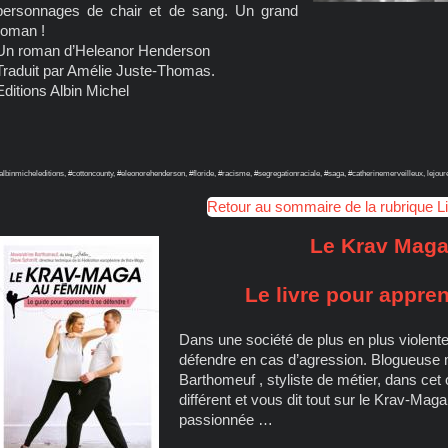
personnages de chair et de sang. Un grand
roman !
Un roman d’Heleanor Henderson
Traduit par Amélie Juste-Thomas.
Editions Albin Michel
albinmicheleditions, #cottoncounty, #eleonorehenderson, #floride, #racisme, #segregationraciale, #saga, #catherinemerveilleux, lejoure
Retour au sommaire de la rubrique L
Le Krav Maga
Le livre pour appre
Dans une société de plus en plus violente,
défendre en cas d’agression. Blogueuse m
Barthomeuf , styliste de métier, dans cet
différent et vous dit tout sur le Krav-Maga
passionnée …