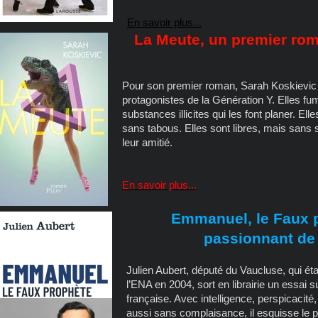
En savoir plus...
La Meute, un premier ro
Pour son premier roman, Sarah Koskievic no
protagonistes de la Génération Y. Elles fu
substances illicites qui les font planer. Ell
sans tabous. Elles sont libres, mais sans s
leur amitié.
En savoir plus...
Emmanuel, le Faux p
passionnant de 
Julien Aubert, député du Vaucluse, qui é
l’ENA en 2004, sort en librairie un essai 
française. Avec intelligence, perspicacit
aussi sans complaisance, il esquisse le po