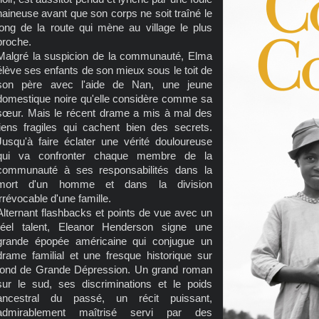
haineuse avant que son corps ne soit traîné le
long de la route qui mène au village le plus
proche.
Malgré la suspicion de la communauté, Elma
élève ses enfants de son mieux sous le toit de
son père avec l'aide de Nan, une jeune
domestique noire qu'elle considère comme sa
sœur. Mais le récent drame a mis à mal des
liens fragiles qui cachent bien des secrets.
Jusqu'à faire éclater une vérité douloureuse
qui va confronter chaque membre de la
communauté à ses responsabilités dans la
mort d'un homme et dans la division
irrévocable d'une famille.
Alternant flashbacks et points de vue avec un
réel talent, Eleanor Henderson signe une
grande épopée américaine qui conjugue un
drame familial et une fresque historique sur
fond de Grande Dépression. Un grand roman
sur le sud, ses discriminations et le poids
ancestral du passé, un récit puissant,
admirablement maîtrisé servi par des