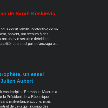
man de Sarah Koskievic
us décrit l’amitié indéfectible de six
ment, boivent, ont recours à des
es ont une vie sexuelle débridée et
tabilité. Leur seul point d’ancrage est
rophète, un essai
Julien Aubert
tait condisciple d’Emmanuel Macron à
sur le Président de la République
é, sans malveillance aucune, mais
rtrait de celui qui, inconnu des