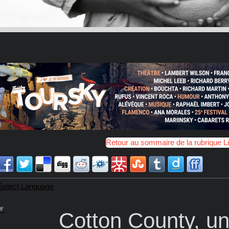
Retour au sommaire de la rubrique L
Select Language
▼
Cotton County, u