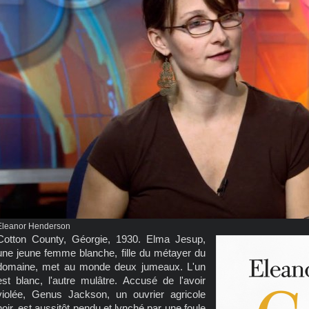
Eleanor Henderson
Cotton County, Géorgie, 1930. Elma Jesup,
une jeune femme blanche, fille du métayer du
domaine, met au monde deux jumeaux. L'un
est blanc, l'autre mulâtre. Accusé de l'avoir
violée, Genus Jackson, un ouvrier agricole
noir, est aussitôt pendu et lynché par une foule