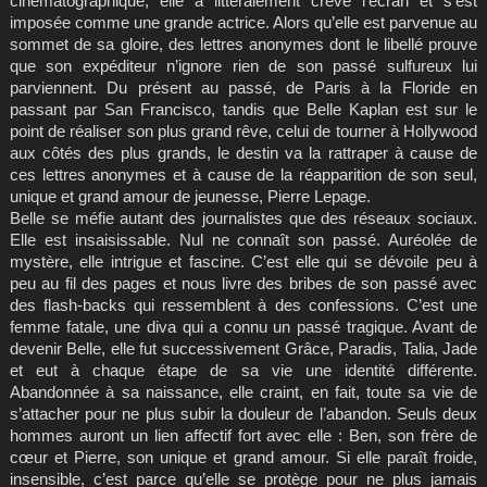
cinématographique, elle a littéralement crevé l’écran et s’est
imposée comme une grande actrice. Alors qu’elle est parvenue au
sommet de sa gloire, des lettres anonymes dont le libellé prouve
que son expéditeur n’ignore rien de son passé sulfureux lui
parviennent. Du présent au passé, de Paris à la Floride en
passant par San Francisco, tandis que Belle Kaplan est sur le
point de réaliser son plus grand rêve, celui de tourner à Hollywood
aux côtés des plus grands, le destin va la rattraper à cause de
ces lettres anonymes et à cause de la réapparition de son seul,
unique et grand amour de jeunesse, Pierre Lepage.
Belle se méfie autant des journalistes que des réseaux sociaux.
Elle est insaisissable. Nul ne connaît son passé. Auréolée de
mystère, elle intrigue et fascine. C’est elle qui se dévoile peu à
peu au fil des pages et nous livre des bribes de son passé avec
des flash-backs qui ressemblent à des confessions. C’est une
femme fatale, une diva qui a connu un passé tragique. Avant de
devenir Belle, elle fut successivement Grâce, Paradis, Talia, Jade
et eut à chaque étape de sa vie une identité différente.
Abandonnée à sa naissance, elle craint, en fait, toute sa vie de
s’attacher pour ne plus subir la douleur de l’abandon. Seuls deux
hommes auront un lien affectif fort avec elle : Ben, son frère de
cœur et Pierre, son unique et grand amour. Si elle paraît froide,
insensible, c’est parce qu’elle se protège pour ne plus jamais