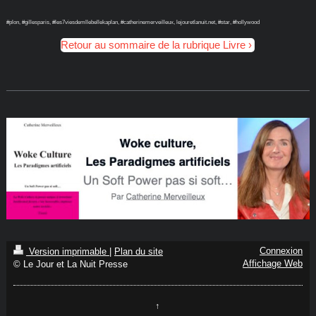
#plon, #gillesparis, #les7viesdemllebellekaplan, #catherinemerveilleux, lejouretlanuit.net, #star, #hollywood
Retour au sommaire de la rubrique Livre
Connexion
Version imprimable
|
Plan du site
Affichage Web
© Le Jour et La Nuit Presse
↑