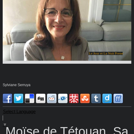
Le Jour et La Nuit Presse
Sylviane Serruya
Select Language
▼
Moïse de Tétouan, Sa