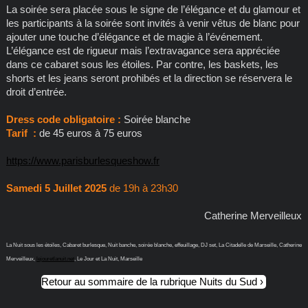
La soirée sera placée sous le signe de l’élégance et du glamour et
les participants à la soirée sont invités à venir vêtus de blanc pour
ajouter une touche d’élégance et de magie à l’événement.
L’élégance est de rigueur mais l’extravagance sera appréciée
dans ce cabaret sous les étoiles. Par contre, les baskets, les
shorts et les jeans seront prohibés et la direction se réservera le
droit d’entrée.
Dress code obligatoire :
Soirée blanche
Tarif :
de 45 euros à 75 euros
https://www.parisburlesqueshow.fr
Samedi 5 Juillet 2025
de 19h à 23h30
Catherine Merveilleux
La Nuit sous les étoiles, Cabaret burlesque, Nuit banche, soirée blanche, effeuillage, DJ set, La Citadelle de Marseille, Catherine
Merveilleux,
lejouretlanuit.net
, Le Jour et La Nuit, Marseille
Retour au sommaire de la rubrique Nuits du Sud