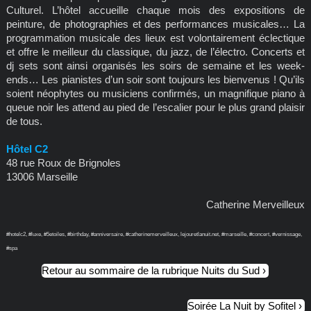
Culturel. L’hôtel accueille chaque mois des expositions de
peinture, de photographies et des performances musicales… La
programmation musicale des lieux est volontairement éclectique
et offre le meilleur du classique, du jazz, de l’électro. Concerts et
dj sets sont ainsi organisés les soirs de semaine et les week-
ends… Les pianistes d’un soir sont toujours les bienvenus ! Qu’ils
soient néophytes ou musiciens confirmés, un magnifique piano à
queue noir les attend au pied de l’escalier pour le plus grand plaisir
de tous.
Hôtel C2
48 rue Roux de Brignoles
13006 Marseille
Catherine Merveilleux
#hotelc2, #luxe, #5etoiles, #birthday, #anniversaire, #catherinemerveilleux, lejouretlanuit.net, #marseille, #concert, #vernissage,
#spa
Retour au sommaire de la rubrique Nuits du Sud
Soirée La Nuit by Sofitel