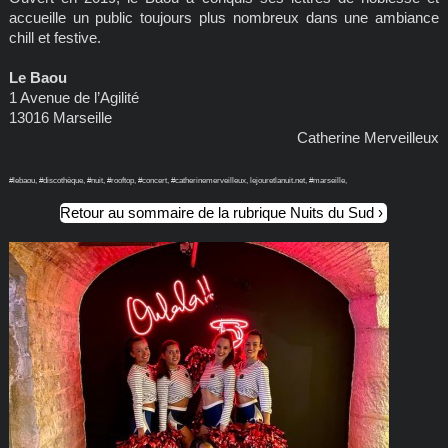
accueille un public toujours plus nombreux dans une ambiance
chill et festive.
Le Baou
1 Avenue de l’Agilité
13016 Marseille
Catherine Merveilleux
#lebaou, #discothèque, #nuit, #rooftop, #concert, #catherinemerveilleux, lejouretlanuit.net, #marseille,
Retour au sommaire de la rubrique Nuits du Sud