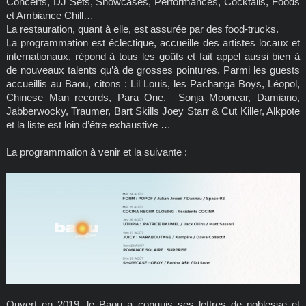
Concerts, DJ Sets, Showcases, Performances, Cocktails, Foods
et Ambiance Chill…
La restauration, quant à elle, est assurée par des food-trucks.
La programmation est éclectique, accueille des artistes locaux et
internationaux, répond à tous les goûts et fait appel aussi bien à
de nouveaux talents qu’à de grosses pointures. Parmi les guests
accueillis au Baou, citons : Lil Louis, les Pachanga Boys, Léopol,
Chinese Man records, Para One, Sonja Moonear, Damiano,
Jabberwocky, Traumer, Bart Skills Joey Starr & Cut Killer, Alkpote
et la liste est loin d’être exhaustive …
La programmation à venir et la suivante :
Ouvert en 2019, le Baou a conquis ses lettres de noblesse et