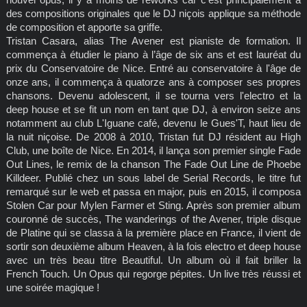
des compositions originales que le DJ niçois applique sa méthode
de composition et apporte sa griffe.
Tristan Casara, alias The Avener est pianiste de formation. Il
commença à étudier le piano à l’âge de six ans et est lauréat du
prix du Conservatoire de Nice. Entré au conservatoire à l'âge de
onze ans, il commença à quatorze ans à composer ses propres
chansons. Devenu adolescent, il se tourna vers l'electro et la
deep house et se fit un nom en tant que DJ, à environ seize ans
notamment au club L'Iguane café, devenu le Gues'T, haut lieu de
la nuit niçoise. De 2008 à 2010, Tristan fut DJ résident au High
Club, une boîte de Nice. En 2014, il lança son premier single Fade
Out Lines, le remix de la chanson The Fade Out Line de Phoebe
Killdeer. Publié chez un sous label de Serial Records, le titre fut
remarqué sur le web et passa en major, puis en 2015, il composa
Stolen Car pour Mylen Farmer et Sting. Après son premier album
couronné de succès, The wanderings of the Avener, triple disque
de Platine qui se classa à la première place en France, il vient de
sortir son deuxième album Heaven, à la fois electro et deep house
avec un très beau titre Beautiful. Un album où il fait briller la
French Touch. Un Opus qui regorge pépites. Un live très réussi et
une soirée magique !