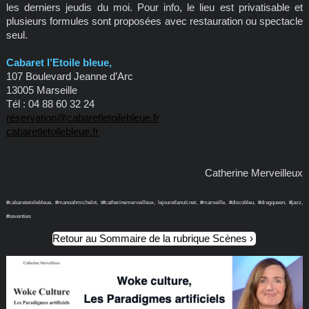
les derniers jeudis du moi. Pour info, le lieu est privatisable et
plusieurs formules sont proposées avec restauration ou spectacle
seul.
Cabaret l’Etoile bleue,
107 Boulevard Jeanne d’Arc
13005 Marseille
Tél : 04 88 60 32 24
réservation@cabaretletoilebleue.fr
cabaretletoilebleue.fr
Catherine Merveilleux
#cabaretetoilebleue, #manoahmichelot, t#catherinemerveilleux, lejouretlanuit.net, #marseille, #discobleu, #dragqueen, #jazz,
#seventies
Retour au Sommaire de la rubrique Scènes