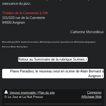
naissance du jazz.
Théâtre de la Carreterie à 19h
101/103 rue de la Carreterie
84000 Avignon
Catherine Merveilleux
#festivaldavignon2018, #catherinemerveilleux, #billieholidayssunnyside, lejouretlanuit.net, #billieholiday, #segregation,
#racisme, #blues, #swing, #jazz
Retour au Sommaire de la rubrique Scènes
Piano Paradiso, le nouveau seul en scène de Alain Bernard à
Avignon
Connexion
Version imprimable
|
Plan du site
Affichage Web
© Le Jour et La Nuit Presse