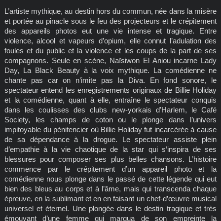
L’artiste mythique, au destin hors du commun, née dans la misère
et portée au pinacle sous le feu des projecteurs et le crépitement
des appareils photos eut une vie intense et tragique. Entre
violence, alcool et vapeurs d’opium, elle connut l’adulation des
foules et du public et la violence et les coups de la part de ses
compagnons. Seule en scène, Naïsiwon El Aniou incarne Lady
Day, La Black Beauty à la voix mythique. La comédienne ne
chante pas car on n’imite pas la Diva. En fond sonore, le
spectateur entend les enregistrements originaux de Billie Holiday
et la comédienne, quant à elle, entraîne le spectateur conquis
dans les coulisses des clubs new-yorkais d’Harlem, le Café
Society, les champs de coton ou le plonge dans l’univers
impitoyable du pénitencier où Billie Holiday fut incarcérée à cause
de sa dépendance à la drogue. Le spectateur assiste plein
d’empathie à la vie chaotique de la star qui s’inspira de ses
blessures pour composer ses plus belles chansons. L’histoire
commence par le crépitement d’un appareil photo et la
comédienne nous plonge dans le passé de cette légende qui eut
bien des bleus au corps et à l’âme, mais qui transcenda chaque
épreuve, en la sublimant et en en faisant un chef-d’œuvre musical
universel et éternel. Une plongée dans le destin tragique et très
émouvant d’une femme qui marqua de son empreinte la