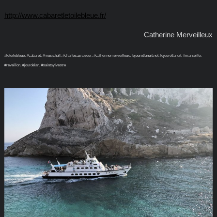
http://www.cabaretletoilebleue.fr/
Catherine Merveilleux
#letoilebleue, #cabaret, #musichall, #charlesaznavour, #catherinemerveilleux, lejouretlanuit.net, lejouretlanuit, #marseille,
#reveillon, #jourdelan, #saintsylvestre