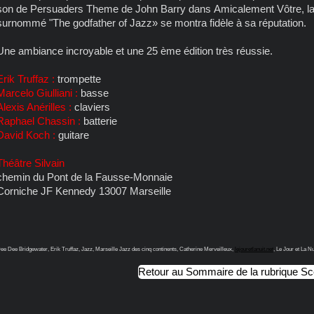
son de Persuaders Theme de John Barry dans Amicalement Vôtre, la soi
surnommé "The godfather of Jazz» se montra fidèle à sa réputation.
Une ambiance incroyable et une 25 ème édition très réussie.
Erik Truffaz :
trompette
Marcelo Giulliani :
basse
Alexis Anérilles :
claviers
Raphael Chassin :
batterie
David Koch :
guitare
Théâtre Silvain
chemin du Pont de la Fausse-Monnaie
Corniche JF Kennedy 13007 Marseille
ee Dee Bridgewater, Erik Truffaz, Jazz, Marseille Jazz des cinq continents, Catherine Merveilleux,
lejouretlanuit.net
, Le Jour et La Nu
Retour au Sommaire de la rubrique S