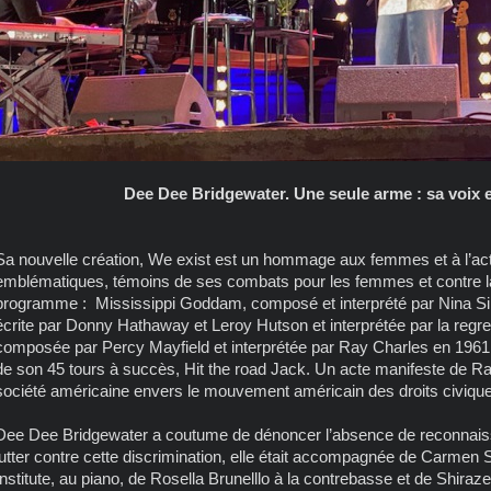
Dee Dee Bridgewater. Une seule arme : sa voix e
Sa nouvelle création, We exist est un hommage aux femmes et à l’act
emblématiques, témoins de ses combats pour les femmes et contre la 
programme : Mississippi Goddam, composé et interprété par Nina S
écrite par Donny Hathaway et Leroy Hutson et interprétée par la regr
composée par Percy Mayfield et interprétée par Ray Charles en 1961 q
de son 45 tours à succès, Hit the road Jack. Un acte manifeste de Ra
société américaine envers le mouvement américain des droits civique
Dee Dee Bridgewater a coutume de dénoncer l’absence de reconnais
lutter contre cette discrimination, elle était accompagnée de Carme
Institute, au piano, de Rosella Brunelllo à la contrebasse et de Shiraze