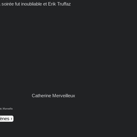
rée fut inoubliable et Erik Truffaz
Catherine Merveilleux
it, Marseille
cènes