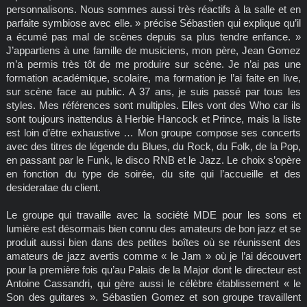
personnalisons. Nous sommes aussi très réactifs à la salle et en
parfaite symbiose avec elle. » précise Sébastien qui explique qu’il
a écumé pas mal de scènes depuis sa plus tendre enfance. »
J’appartiens à une famille de musiciens, mon père, Jean Gomez
m’a permis très tôt de me produire sur scène. Je n’ai pas une
formation académique, scolaire, ma formation je l’ai faite en live,
sur scène face au public. A 37 ans, je suis passé par tous les
styles. Mes références sont multiples. Elles vont des Who car ils
sont toujours inattendus à Herbie Hancock et Prince, mais la liste
est loin d’être exhaustive … Mon groupe compose ses concerts
avec des titres de légende du Blues, du Rock, du Folk, de la Pop,
en passant par le Funk, le disco RNB et le Jazz. Le choix s’opère
en fonction du type de soirée, du site qui l’accueille et des
desideratae du client.
Le groupe qui travaille avec la société MDE pour les sons et
lumière est désormais bien connu des amateurs de bon jazz et se
produit aussi bien dans des petites boîtes où se réunissent des
amateurs de jazz avertis comme « le Jam » où je l’ai découvert
pour la première fois qu’au Palais de la Major dont le directeur est
Antoine Cassandri, qui gère aussi le célèbre établissement « le
Son des guitares ». Sébastien Gomez et son groupe travaillent