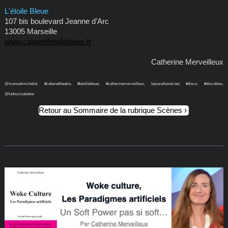
L'étoile Bleue
107 bis boulevard Jeanne d’Arc
13005 Marseille
www.cabaretletoilebleue.fr
Catherine Merveilleux
@manoahmichelot, #cabarettheatre, #letoilebleue, #catherinemerveilleux, lejouretlanuit.net, #disco, #discobleu,
@ludovicsabatier
Retour au Sommaire de la rubrique Scènes