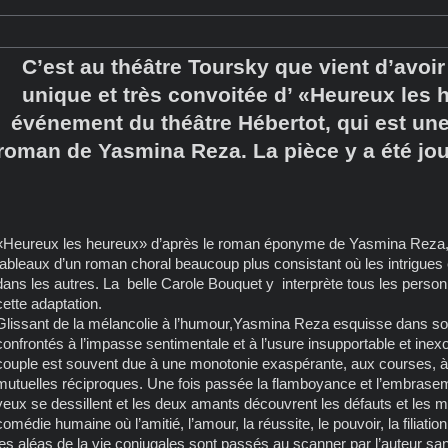
C’est au théâtre Toursky que vient d’avoir
unique et très convoitée d’ «Heureux les 
événement du théâtre Hébertot, qui est un
roman de Yasmina Reza. La pièce y a été j
«Heureux les heureux» d’après le roman éponyme de Yasmina Reza, 
tableaux d’un roman choral beaucoup plus consistant où les intrigues e
dans les autres. La belle Carole Bouquet y interprète tous les perso
cette adaptation.
Glissant de la mélancolie à l’humour,Yasmina Reza esquisse dans s
confrontés à l’impasse sentimentale et à l’usure insupportable et inexo
couple est souvent due à une monotonie exaspérante, aux courses, à
mutuelles réciproques. Une fois passée la flamboyance et l’embrase
yeux se dessillent et les deux amants découvrent les défauts et les m
comédie humaine où l’amitié, l’amour, la réussite, le pouvoir, la filiation, 
les aléas de la vie conjugales sont passés au scanner par l’auteur sa