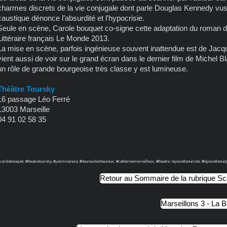
charmes discrets de la vie conjugale dont parle Douglas Kennedy vu
caustique dénonce l’absurdité et l’hypocrisie.
Seule en scène, Carole bouquet co-signe cette adaptation du roman d
Littéraire français Le Monde 2013.
La mise en scène, parfois ingénieuse souvent inattendue est de Jacq
vient aussi de voir sur le grand écran dans le dernier film de Mich
un rôle de grande bourgeoise très classe y est lumineuse.
Théâtre Toursky
16 passage Léo Ferré
13003 Marseille
04 91 02 58 35
carolebouquet, #theatretoursky, #yasminareza, #heureuxlesheureux, #catherinemerveilleux, #theatre, lejouretlanuit.net, #lejouretlanuit
Retour au Sommaire de la rubrique S
Marseillons 3 - La 