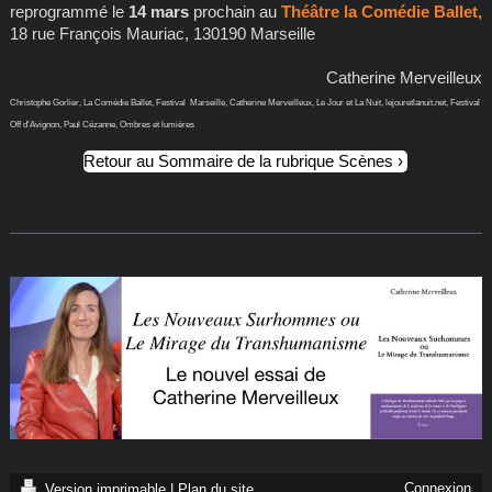
reprogrammé le
14 mars
prochain au
Théâtre la Comédie Ballet,
18 rue François Mauriac, 130190 Marseille
Catherine Merveilleux
Christophe Gorlier, La Comédie Ballet, Festival Marseille, Catherine Merveilleux, Le Jour et La Nuit, lejouretlanuit.net, Festival
Off d’Avignon, Paul Cézanne, Ombres et lumières
Retour au Sommaire de la rubrique Scènes
Connexion
Version imprimable
|
Plan du site