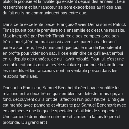
plutôt la jalousie et la rivalité qui existent depuis des années . Leur
ressentiment et leur rancœur se sont exacerbées au fil des ans,
du fait qu’ils ne communiquent pas entre eux.
Dans cette excellente pièce, François-Xavier Demaison et Patrick
Timsit jouent pour la première fois ensemble et c’est une réussite.
Max interprété par Patrick TImsit règle ses comptes avec son
frère cadet ,Jérôme mais aussi avec ses parents car lorsqu’il
parle à son frère, il est conscient que tout le monde l’écoute et il
en profite pour vider son sac. Il ose enfin dire ce qu’il avait enfoui
en lui depuis des années, ce qu’il avait refoulé. Pour lui, c’est une
véritable catharsis qui se révèle salutaire pour toute la famille car
les non-dits et les rancœurs sont un véritable poison dans les
relations familiales.
Dans « La Famille », Samuel Benchetrit décrit avec subtilité les
relations entre deux frères qui semblent se détester mais qui, au
fond, découvrent qu’ils ont de l’affection l’un pour l’autre. L’intrigue
est menée avec panache et virtuosité par Samuel Benchetrit avec
en apothéose une fin que le spectateur était loin de suspecter.
Une comédie dramatique entre rire et larmes, à la fois légère et
profonde. Du grand art !