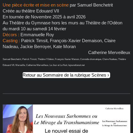
Une pièce écrite et mise en scène
par Samuel Benchetrit
Créée au théâtre Edouard VII
En tournée de Novembre 2025 à avril 2026
Au Théâtre du Gymnase hors les murs au Théâtre de l’Odéon
du mardi 10 au samedi 14 février
Décors :
Emmanuelle Roy
Casting :
Patrick Timsit, François-Xavier Demaison, Claire
Nadeau, Jackie Berroyer, Kate Moran
Catherine Merveilleux
Samuel Benchetrit, Patrick Timsit, Théâtre l’Odéon, François Xavier Maison, Comédie dramatique, Claire Nadeau, Théâtre
Edouard VII, Marseille, Catherine Merveilleux, Le Jour et La Nuit, lejouretlanuit.net
Retour au Sommaire de la rubrique Scènes