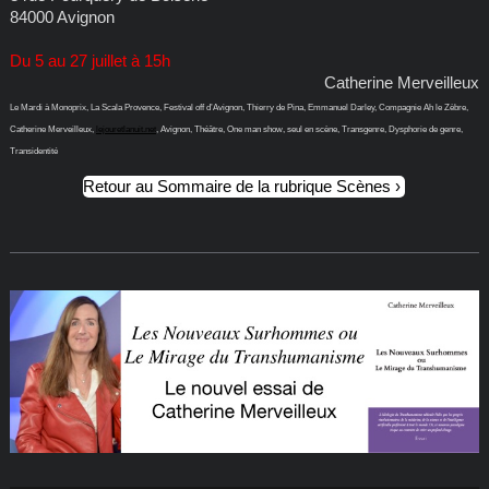
84000 Avignon
Du 5 au 27 juillet à 15h
Catherine Merveilleux
Le Mardi à Monoprix, La Scala Provence, Festival off d’Avignon, Thierry de Pina, Emmanuel Darley, Compagnie Ah le Zèbre,
Catherine Merveilleux,
lejouretlanuit.net
, Avignon, Théâtre, One man show, seul en scène, Transgenre, Dysphorie de genre,
Transidentité
Retour au Sommaire de la rubrique Scènes