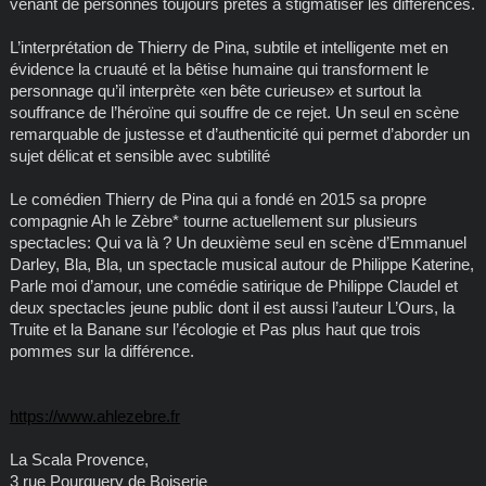
venant de personnes toujours prêtes à stigmatiser les différences.
L’interprétation de Thierry de Pina, subtile et intelligente met en
évidence la cruauté et la bêtise humaine qui transforment le
personnage qu’il interprète «en bête curieuse» et surtout la
souffrance de l’héroïne qui souffre de ce rejet. Un seul en scène
remarquable de justesse et d’authenticité qui permet d’aborder un
sujet délicat et sensible avec subtilité
Le comédien Thierry de Pina qui a fondé en 2015 sa propre
compagnie Ah le Zèbre* tourne actuellement sur plusieurs
spectacles: Qui va là ? Un deuxième seul en scène d’Emmanuel
Darley, Bla, Bla, un spectacle musical autour de Philippe Katerine,
Parle moi d’amour, une comédie satirique de Philippe Claudel et
deux spectacles jeune public dont il est aussi l’auteur L’Ours, la
Truite et la Banane sur l’écologie et Pas plus haut que trois
pommes sur la différence.
https://www.ahlezebre.fr
La Scala Provence,
3 rue Pourquery de Boiserie