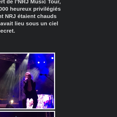
ert de l’NRJ Music Tour,
3000 heureux privilégiés
nt NRJ étaient chauds
vait lieu sous un ciel
secret.