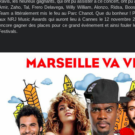
Ravis, les heureux gagnants, qui ont pu assister à ce concert, ont pu 
Amir, Zaho, Tal, Frero Delavega, Willy William, Alonzo, Ridsa, Bo
Team a littéralement mis le feu au Parc Chanot. Que du bonheur ! Pl
aux NRJ Music Awards qui auront lieu à Cannes le 12 novembre 20
encore gagner des places pour ce grand événement et ainsi fouler 
Festivals.