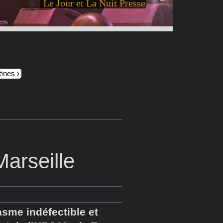
Le Jour et La Nuit Presse
cènes
arseille
asme indéfectible et