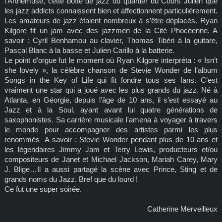
l’Arthémuse, cette boîte de jazz du quartier du Cours Julien que
les jazz addicts connaissent bien et affectionnent particulièrement.
Les amateurs de jazz étaient nombreux à s’être déplacés. Ryan
Kilgore fit un jam avec des jazzmen de la Cité Phocéenne. A
savoir : Cyril Benhamou au clavier, Thomas Tibéri à la guitare,
Pascal Blanc à la basse et Julien Carillo à la batterie.
Le point d’orgue fut le moment où Ryan Kilgore interpréta : « Isn’t
she lovely », la célèbre chanson de Stevie Wonder de l’album
Songs in the Key of Life qui fit fondre tous ses fans. C’est
vraiment une star qui a joué avec les plus grands du jazz. Né à
Atlanta, en Géorgie, depuis l'âge de 10 ans, il s’est essayé au
Jazz et à la Soul, ayant avant lui quatre générations de
saxophonistes. Sa carrière musicale l'amena à voyager à travers
le monde pour accompagner des artistes parmi les plus
renommés A savoir : Stevie Wonder pendant plus de 10 ans et
les légendaires Jimmy Jam et Terry Lewis, producteurs et/ou
compositeurs de Janet et Michael Jackson, Mariah Carey, Mary
J. Blige…Il a aussi partagé la scène avec Prince, Sting et de
grands noms du Jazz. Bref que du lourd !
Ce fut une super soirée.
Catherine Merveilleux