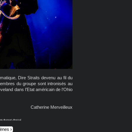
atique, Dire Straits devenu au fil du
membres du groupe sont intronisés au
veland dans l’Etat américain de l’Ohio
Catherine Merveilleux
t, #concert, #revival
cènes