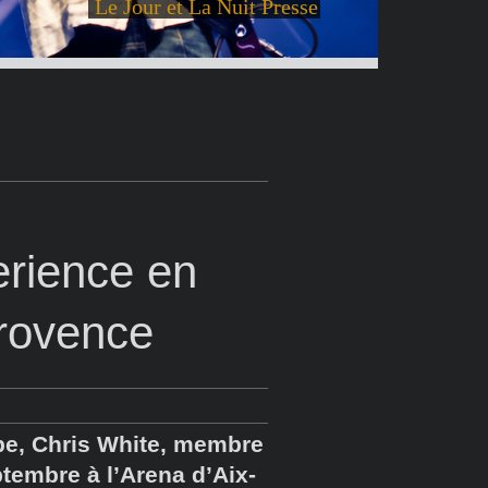
Le Jour et La Nuit Presse
erience en
Provence
upe, Chris White, membre
ptembre à l’Arena d’Aix-