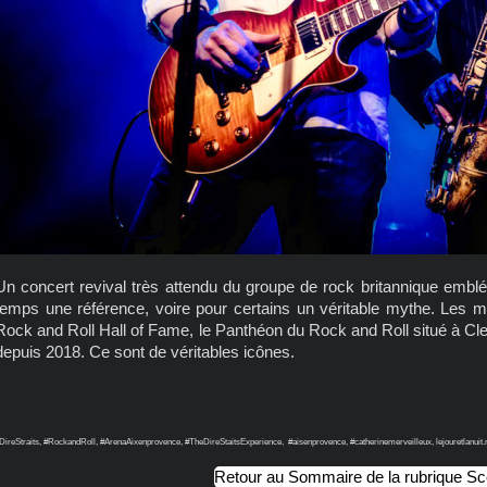
Un concert revival très attendu du groupe de rock britannique emblém
temps une référence, voire pour certains un véritable mythe. Les 
Rock and Roll Hall of Fame, le Panthéon du Rock and Roll situé à Cle
depuis 2018. Ce sont de véritables icônes.
DireStraits, #RockandRoll, #ArenaAixenprovence, #TheDireStaitsExperience, #aisenprovence, #catherinemerveilleux, lejouretlanuit.ne
Retour au Sommaire de la rubrique S