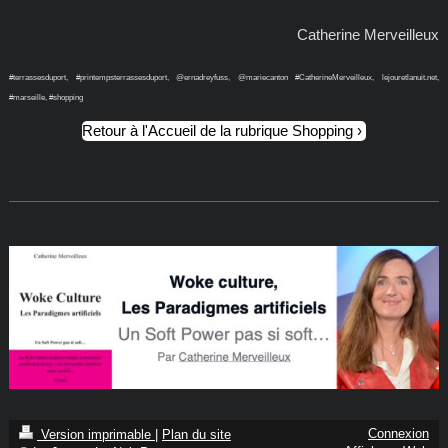
Catherine Merveilleux
#terrassesduport, #printempsterrassesduport, @ernadreyfuss, @mariecanton #CatherineMerveilleux, lejouretlanuit.net,
#marseille, #shopping
Retour à l'Accueil de la rubrique Shopping
Connexion
Version imprimable
|
Plan du site