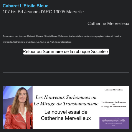
Cabaret L’Etoile Bleue,
107 bis Bd Jeanne d’ARC 13005 Marseille
Catherine Merveilleux
Association Les Louves, Cabaret Théâtre l’Etoile Bleue, Violence intra-familiale, inceste, chorégraphie, Cabaret Théâtre,
Marseille, Catherine Merveilleux, Le Jour et La Nuit, lejouretlanuit.net
Retour au Sommaire de la rubrique Société