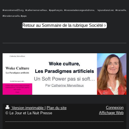
#rencontremed23.org, #catherinemerveilleux, #papefrançois, #messestadeorangevelodrome, lejouretlanuit.net, #marseille,
#foiredemarseille, #pape
Retour au Sommaire de la rubrique Société
Connexion
Version imprimable
|
Plan du site
Affichage Web
© Le Jour et La Nuit Presse