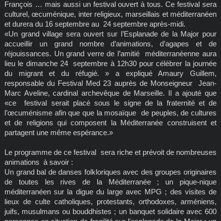
François … mais aussi un festival ouvert à tous. Ce festival sera
culturel, œcuménique, inter religieux, marseillais et méditerranéen
et durera du 16 septembre au 24 septembre après-midi.
«Un grand village sera ouvert sur l’Esplanade de la Major pour
accueillir un grand nombre d’animations, d’agapes et de
réjouissances. Un grand verre de l’amitié méditerranéenne aura
lieu le dimanche 24 septembre à 12h30 pour célébrer la journée
du migrant et du réfugié. » a expliqué Amaury Guillem,
responsable du Festival Med 23 auprès de Monseigneur Jean-
Marc Aveline, cardinal archevêque de Marseille. Il a ajouté que
«ce festival serait placé sous le signe de la fraternité et de
l’œcuménisme afin que que la mosaïque de peuples, de cultures
et de religions qui composent la Méditerranée construisent et
partagent une même espérance.»
Le programme de ce festival sera riche et prévoit de nombreuses
animations à savoir :
Un grand bal de danses folkloriques avec des groupes originaires
de toutes les rives de la Méditerranée ; un pique-nique
méditerranéen sur la digue du large avec MPG ; des visites de
lieux de culte catholiques, protestants, orthodoxes, arméniens,
juifs, musulmans ou bouddhistes ; un banquet solidaire avec 600