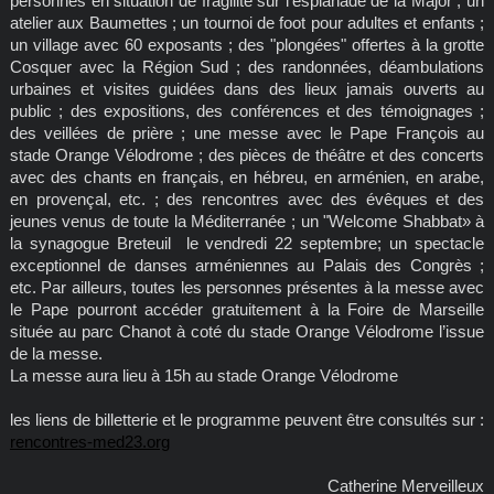
personnes en situation de fragilité sur l'esplanade de la Major ; un
atelier aux Baumettes ; un tournoi de foot pour adultes et enfants ;
un village avec 60 exposants ; des "plongées" offertes à la grotte
Cosquer avec la Région Sud ; des randonnées, déambulations
urbaines et visites guidées dans des lieux jamais ouverts au
public ; des expositions, des conférences et des témoignages ;
des veillées de prière ; une messe avec le Pape François au
stade Orange Vélodrome ; des pièces de théâtre et des concerts
avec des chants en français, en hébreu, en arménien, en arabe,
en provençal, etc. ; des rencontres avec des évêques et des
jeunes venus de toute la Méditerranée ; un "Welcome Shabbat» à
la synagogue Breteuil le vendredi 22 septembre; un spectacle
exceptionnel de danses arméniennes au Palais des Congrès ;
etc. Par ailleurs, toutes les personnes présentes à la messe avec
le Pape pourront accéder gratuitement à la Foire de Marseille
située au parc Chanot à coté du stade Orange Vélodrome l’issue
de la messe.
La messe aura lieu à 15h au stade Orange Vélodrome
les liens de billetterie et le programme peuvent être consultés sur :
rencontres-med23.org
Catherine Merveilleux